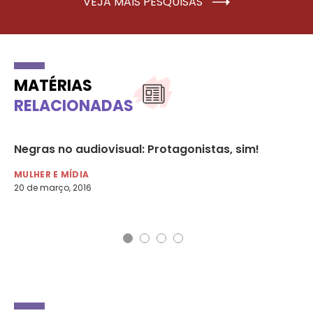
VEJA MAIS PESQUISAS
MATÉRIAS
RELACIONADAS
de
Negras no audiovisual: Protagonistas, sim!
Mu
ag
MULHER E MÍDIA
20 de março, 2016
MU
25 