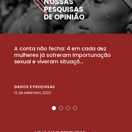
NOSSAS
PESQUISAS
DE OPINIÃO
A conta não fecha: 4 em cada dez
P
la
mulheres já sofreram importunação
a
sexual e viveram situaçõ...
m
DADOS E PESQUISAS
D
12 de setembro, 2022
25