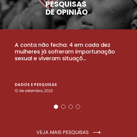
PESQUISAS
DE OPINIÃO
A conta não fecha: 4 em cada dez
P
la
mulheres já sofreram importunação
a
sexual e viveram situaçõ...
m
DADOS E PESQUISAS
D
12 de setembro, 2022
25
VEJA MAIS PESQUISAS