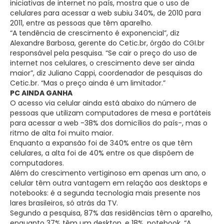
iniciativas de internet no país, mostra que o uso de
celulares para acessar a web subiu 340%, de 2010 para
2011, entre as pessoas que têm aparelho.
“A tendência de crescimento é exponencial”, diz
Alexandre Barbosa, gerente do Cetic.br, órgão do CGI.br
responsável pela pesquisa. “Se cair o preço do uso de
internet nos celulares, o crescimento deve ser ainda
maior”, diz Juliano Cappi, coordenador de pesquisas do
Cetic.br. “Mas o preço ainda é um limitador.”
PC AINDA GANHA
O acesso via celular ainda está abaixo do número de
pessoas que utilizam computadores de mesa e portáteis
para acessar a web -38% dos domicílios do país-, mas o
ritmo de alta foi muito maior.
Enquanto a expansão foi de 340% entre os que têm
celulares, a alta foi de 40% entre os que dispõem de
computadores.
Além do crescimento vertiginoso em apenas um ano, o
celular têm outra vantagem em relação aos desktops e
notebooks: é a segunda tecnologia mais presente nos
lares brasileiros, só atrás da TV.
Segundo a pesquisa, 87% das residências têm o aparelho,
enquanto 37% têm um desktop, e 18%, notebook. “A