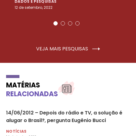
DADOS E PESQUISAS
D
12 de setembro, 2022
25
VEJA MAIS PESQUISAS
MATÉRIAS
RELACIONADAS
14/06/2012 – Depois do rádio e TV, a solução é
14
alugar o Brasil?, pergunta Eugênio Bucci
al
NOTÍCIAS
NO