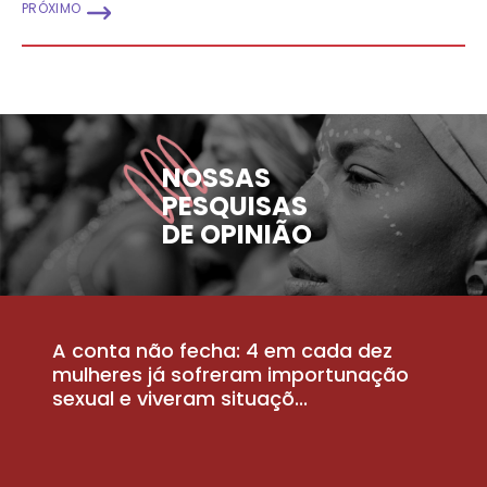
PRÓXIMO
NOSSAS
PESQUISAS
DE OPINIÃO
A conta não fecha: 4 em cada dez
P
la
mulheres já sofreram importunação
a
sexual e viveram situaçõ...
m