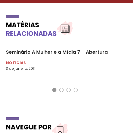
MATÉRIAS
RELACIONADAS
er
Seminário A Mulher e a Mídia 7 – Abertura
05
co
NOTÍCIAS
3 de janeiro, 2011
NO
5 d
NAVEGUE POR