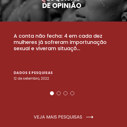
DE OPINIÃO
A conta não fecha: 4 em cada dez
P
la
mulheres já sofreram importunação
a
sexual e viveram situaçõ...
m
DADOS E PESQUISAS
D
12 de setembro, 2022
25
VEJA MAIS PESQUISAS