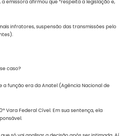
a emissora afirmou que “respeita a legislação e,
nais infratores, suspensão das transmissões pelo
ntes).
sse caso?
e a função era da Anatel (Agência Nacional de
 10ª Vara Federal Cível. Em sua sentença, ela
sponsável.
ue só vai analisar a decisão após ser intimada. Aí,