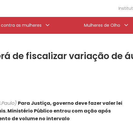
Institu
a contra as mulheres
Mulheres de Olho
rá de fiscalizar variação de 
S.Paulo)
Para Justiça, governo deve fazer valer lei
is. Ministério Público entrou com ação após
nto de volume no intervalo