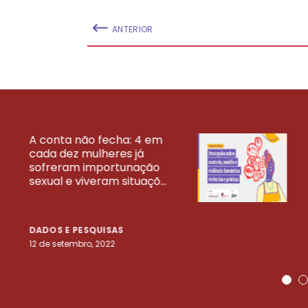
ANTERIOR
A conta não fecha: 4 em
cada dez mulheres já
VEJA MAIS PESQ
sofreram importunação
sexual e viveram situaçõ...
DADOS E PESQUISAS
12 de setembro, 2022