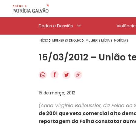
Dados e Dossiês
Violênci
INÍCIO
MULHERES DE OLHO
MULHER E MÍDIA
NOTÍCIAS
15/03/2012 – União te
f
15 de março, 2012
(Anna Virginia Balloussier, da Folha de 
de 2001 que veta comercial alto dema
reportagem da Folha constatar aume