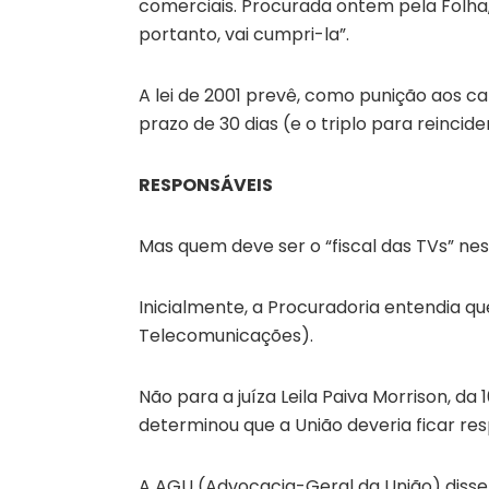
comerciais. Procurada ontem pela Folha, 
portanto, vai cumpri-la”.
A lei de 2001 prevê, como punição aos ca
prazo de 30 dias (e o triplo para reincide
RESPONSÁVEIS
Mas quem deve ser o “fiscal das TVs” ne
Inicialmente, a Procuradoria entendia qu
Telecomunicações).
Não para a juíza Leila Paiva Morrison, da
determinou que a União deveria ficar re
A AGU (Advocacia-Geral da União) disse q