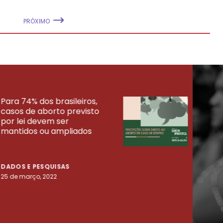
PRÓXIMO
Para 74% dos brasileiros,
30% 
casos de aborto previsto
fora
UISAS
por lei devem ser
mort
mantidos ou ampliados
uma 
tenta
DADOS E PESQUISAS
DADO
25 de março, 2022
23 de