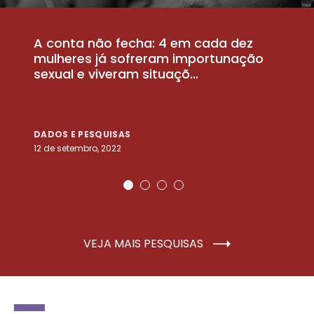
A conta não fecha: 4 em cada dez
P
la
mulheres já sofreram importunação
a
sexual e viveram situaçõ...
m
DADOS E PESQUISAS
D
12 de setembro, 2022
25
VEJA MAIS PESQUISAS