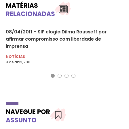
MATÉRIAS
RELACIONADAS
08/04/2011 – SIP elogia Dilma Rousseff por
06
afirmar compromisso com liberdade de
A.
imprensa
NO
6 d
NOTÍCIAS
8 de abril, 2011
NAVEGUE POR
ASSUNTO