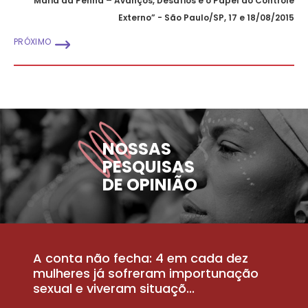
Maria da Penha – Avanços, Desafios e o Papel do Controle
Externo” - São Paulo/SP, 17 e 18/08/2015
PRÓXIMO
NOSSAS
PESQUISAS
DE OPINIÃO
A conta não fecha: 4 em cada dez
P
la
mulheres já sofreram importunação
a
sexual e viveram situaçõ...
m