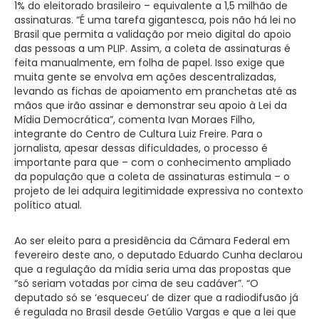
1% do eleitorado brasileiro – equivalente a 1,5 milhão de
assinaturas. “É uma tarefa gigantesca, pois não há lei no
Brasil que permita a validação por meio digital do apoio
das pessoas a um PLIP. Assim, a coleta de assinaturas é
feita manualmente, em folha de papel. Isso exige que
muita gente se envolva em ações descentralizadas,
levando as fichas de apoiamento em pranchetas até as
mãos que irão assinar e demonstrar seu apoio à Lei da
Mídia Democrática”, comenta Ivan Moraes Filho,
integrante do Centro de Cultura Luiz Freire. Para o
jornalista, apesar dessas dificuldades, o processo é
importante para que – com o conhecimento ampliado
da população que a coleta de assinaturas estimula – o
projeto de lei adquira legitimidade expressiva no contexto
político atual.
Ao ser eleito para a presidência da Câmara Federal em
fevereiro deste ano, o deputado Eduardo Cunha declarou
que a regulação da mídia seria uma das propostas que
“só seriam votadas por cima de seu cadáver”. “O
deputado só se ‘esqueceu’ de dizer que a radiodifusão já
é regulada no Brasil desde Getúlio Vargas e que a lei que