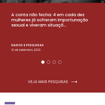
A conta não fecha: 4 em cada dez
P
la
mulheres já sofreram importunação
a
sexual e viveram situaçõ...
m
DADOS E PESQUISAS
D
12 de setembro, 2022
25
VEJA MAIS PESQUISAS