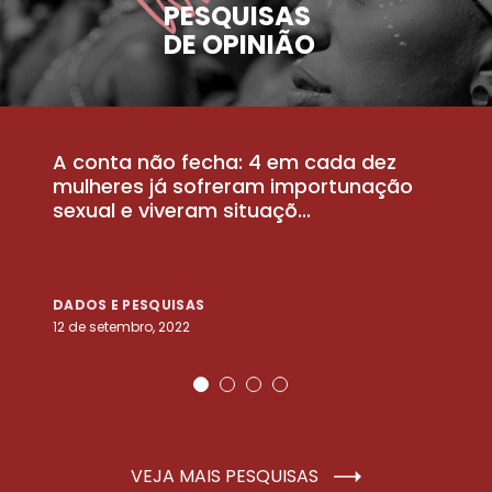
PESQUISAS
DE OPINIÃO
A conta não fecha: 4 em cada dez
P
la
mulheres já sofreram importunação
a
sexual e viveram situaçõ...
m
DADOS E PESQUISAS
D
12 de setembro, 2022
25
VEJA MAIS PESQUISAS