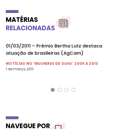
MATÉRIAS
RELACIONADAS
01/03/2011 – Prêmio Bertha Lutz destaca
01
atuação de brasileiras (AgCam)
ca
NOTÍCIAS NO 'MULHERES DE OLHO' 2009 A 2013
NO
1 de março, 2011
1 d
NAVEGUE POR