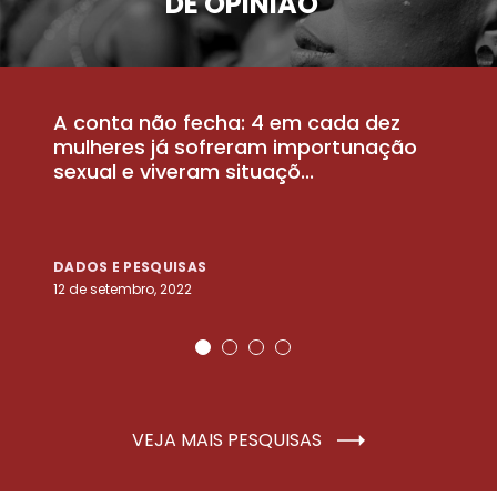
DE OPINIÃO
A conta não fecha: 4 em cada dez
P
la
mulheres já sofreram importunação
a
sexual e viveram situaçõ...
m
DADOS E PESQUISAS
D
12 de setembro, 2022
25
VEJA MAIS PESQUISAS