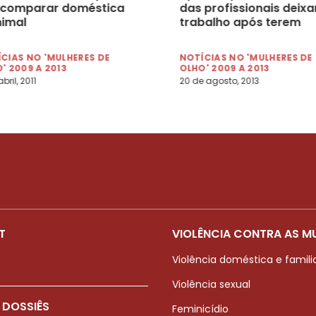
 comparar doméstica
das profissionais deix
nimal
trabalho após terem
filhos
CIAS NO 'MULHERES DE
NOTÍCIAS NO 'MULHERES DE
' 2009 A 2013
OLHO' 2009 A 2013
bril, 2011
20 de agosto, 2013
T
VIOLÊNCIA CONTRA AS M
Violência doméstica e famili
Violência sexual
 DOSSIÊS
Feminicídio