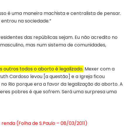
Isso é uma maneira machista e centralista de pensar.
 entrou na sociedade.”
residentes das repúblicas sejam. Eu não acredito no
 masculino, mas num sistema de comunidades,
 outros todos o aborto é legalizado.
Mexer com a
Ruth Cardoso levou [a questão] e a Igreja ficou
 no Rio porque era a favor da legalização do aborto. A
lheres pobres é que sofrem. Será uma surpresa uma
renda (Folha de S.Paulo – 08/03/2011)