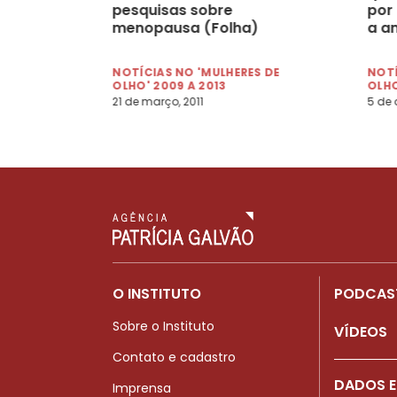
pesquisas sobre
por
menopausa (Folha)
a a
NOTÍCIAS NO 'MULHERES DE
NOTÍ
OLHO' 2009 A 2013
OLHO
21 de março, 2011
5 de a
O INSTITUTO
PODCAS
Sobre o Instituto
VÍDEOS
Contato e cadastro
DADOS E
Imprensa