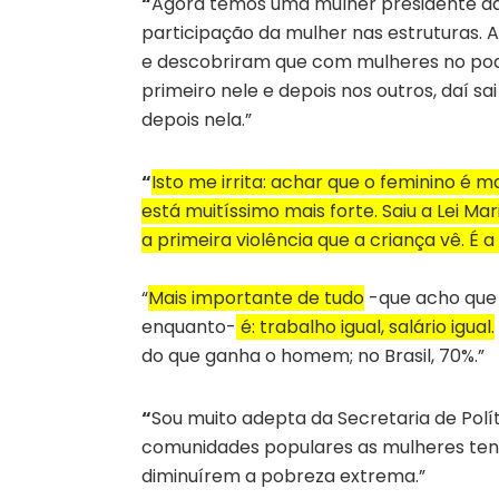
“
Agora temos uma mulher presidente da
participação da mulher nas estruturas. 
e descobriram que com mulheres no pod
primeiro nele e depois nos outros, daí s
depois nela.”
“
Isto me irrita: achar que o feminino é 
está muitíssimo mais forte. Saiu a Lei Ma
a primeira violência que a criança vê. É a
“
Mais importante de tudo
-que acho que 
enquanto-
é: trabalho igual, salário igual.
do que ganha o homem; no Brasil, 70%.”
“
Sou muito adepta da Secretaria de Polít
comunidades populares as mulheres tend
diminuírem a pobreza extrema.”