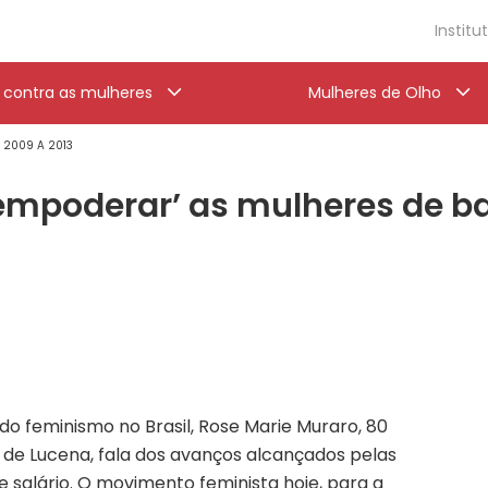
Institu
a contra as mulheres
Mulheres de Olho
' 2009 A 2013
empoderar’ as mulheres de ba
do feminismo no Brasil, Rose Marie Muraro, 80
a de Lucena, fala dos avanços alcançados pelas
 salário. O movimento feminista hoje, para a