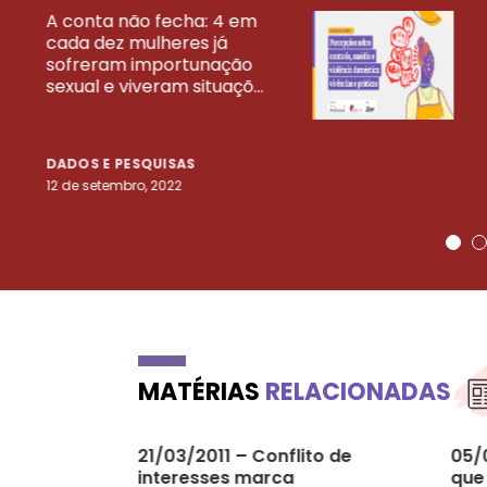
A conta não fecha: 4 em
cada dez mulheres já
VEJA MAIS PESQ
sofreram importunação
sexual e viveram situaçõ...
DADOS E PESQUISAS
12 de setembro, 2022
MATÉRIAS
RELACIONADAS
21/03/2011 – Conflito de
05/
interesses marca
que