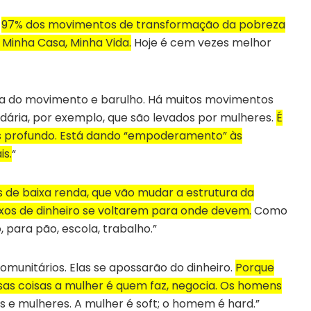
–
97% dos movimentos de transformação da pobreza
 Minha Casa, Minha Vida.
Hoje é cem vezes melhor
za do movimento e barulho.
Há muitos movimentos
idária, por exemplo, que são levados por mulheres.
É
 profundo. Está dando “em
poderamento” às
is.
“
 de baixa renda, que vão mudar a estrutura da
fluxos de dinheiro se voltarem para onde devem.
Como
 para pão, escola, trabalho.”
comunitários. Elas se apossarão do dinheiro.
Porque
ssas coisas a mulher é quem faz, negocia. Os homens
 e mulheres. A mulher é soft; o homem é hard.”