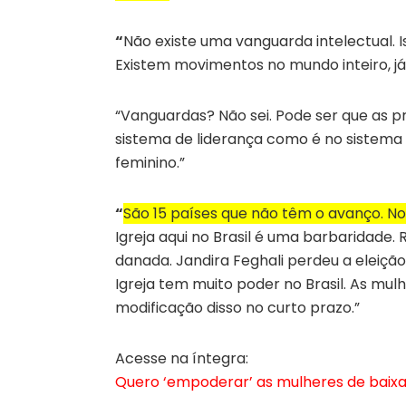
“
Não existe uma vanguarda intelectual. 
Existem movimentos no mundo inteiro, já
“Vanguardas? Não sei. Pode ser que as p
sistema de liderança como é no sistema
feminino.”
“
São 15 países que não têm o avanço. Nos
Igreja aqui no Brasil é uma barbaridade. 
danada. Jandira Feghali perdeu a eleição
Igreja tem muito poder no Brasil. As mu
modificação disso no curto prazo.”
Acesse na íntegra:
Quero ‘empoderar’ as mulheres de baixa 