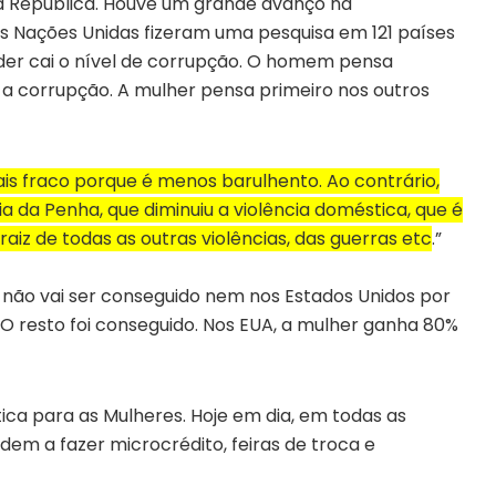
 República. Houve um grande avanço na
As Nações Unidas fizeram uma pesquisa em 121 países
er cai o nível de corrupção. O homem pensa
ai a corrupção. A mulher pensa primeiro nos outros
mais fraco porque é menos barulhento. Ao contrário,
ria da Penha, que diminuiu a violência doméstica, que é
 raiz de todas as outras violências, das guerras etc
.”
não vai ser conseguido nem nos Estados Unidos por
O resto foi conseguido. Nos EUA, a mulher ganha 80%
ica para as Mulheres. Hoje em dia, em todas as
em a fazer microcrédito, feiras de troca e