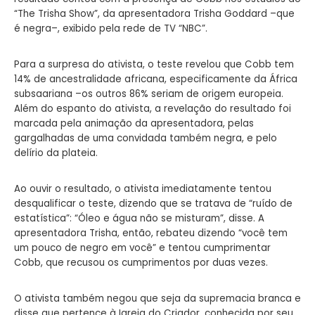
“The Trisha Show”, da apresentadora Trisha Goddard –que
é negra–, exibido pela rede de TV “NBC”.
Para a surpresa do ativista, o teste revelou que Cobb tem
14% de ancestralidade africana, especificamente da África
subsaariana –os outros 86% seriam de origem europeia.
Além do espanto do ativista, a revelação do resultado foi
marcada pela animação da apresentadora, pelas
gargalhadas de uma convidada também negra, e pelo
delírio da plateia.
Ao ouvir o resultado, o ativista imediatamente tentou
desqualificar o teste, dizendo que se tratava de “ruído de
estatística”: “Óleo e água não se misturam”, disse. A
apresentadora Trisha, então, rebateu dizendo “você tem
um pouco de negro em você” e tentou cumprimentar
Cobb, que recusou os cumprimentos por duas vezes.
O ativista também negou que seja da supremacia branca e
disse que pertence à Igreja do Criador, conhecida por seu