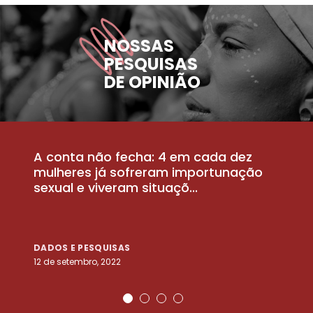
NOSSAS
PESQUISAS
DE OPINIÃO
A conta não fecha: 4 em cada dez
P
la
mulheres já sofreram importunação
a
sexual e viveram situaçõ...
m
DADOS E PESQUISAS
D
12 de setembro, 2022
25