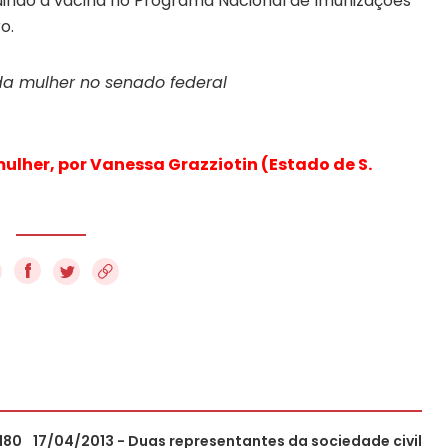
luindo a vacina no Programa Nacional de Imunizações
o.
a mulher no senado federal
ulher, por Vanessa Grazziotin (Estado de S.
f
180
17/04/2013 - Duas representantes da sociedade civil