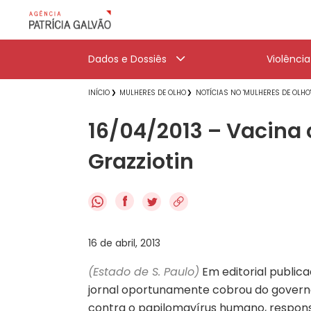
Dados e Dossiês
Violênci
INÍCIO
MULHERES DE OLHO
NOTÍCIAS NO 'MULHERES DE OLHO
16/04/2013 – Vacina 
Grazziotin
f
16 de abril, 2013
(Estado de S. Paulo)
Em editorial publica
jornal oportunamente cobrou do governo
contra o papilomavírus humano, respon