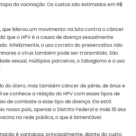
a etapa da vacinação. Os custos são estimados em R$
, que liderou um movimento na luta contra o câncer
 diz que o HPV é a causa de doença sexualmente
o. Infelizmente, o uso correto do preservativo não
iminares o vírus também pode ser transmitido. São
idade sexual, múltiplos parceiros, o tabagismo e o uso
.
o do útero, mas também câncer de pênis, de ânus e
sil se conhece a relação do HPV com esses tipos de
eio de combate a esse tipo de doença. Ela está
o nosso país, apenas o Distrito Federal e mais 16 dos
vacina na rede pública, o que é lamentável.
nação é vantajosa, principalmente, diante do custo