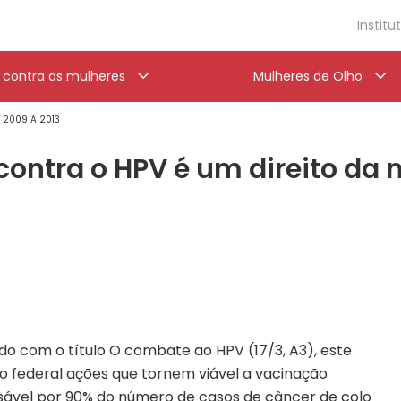
Institu
a contra as mulheres
Mulheres de Olho
' 2009 A 2013
contra o HPV é um direito da
do com o título O combate ao HPV (17/3, A3), este
 federal ações que tornem viável a vacinação
sável por 90% do número de casos de câncer de colo