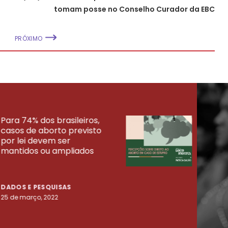
tomam posse no Conselho Curador da EBC
PRÓXIMO
Para 74% dos brasileiros,
30% 
casos de aborto previsto
fora
UISAS
por lei devem ser
mort
mantidos ou ampliados
uma 
tenta
DADOS E PESQUISAS
DADO
25 de março, 2022
23 de