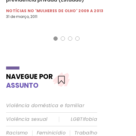
NOTÍCIAS NO 'MULHERES DE OLHO' 2009 A 2013
NO
31 de março, 2011
11 d
NAVEGUE POR
ASSUNTO
Violência doméstica e familiar
|
Violência sexual
LGBTIfobia
|
|
Racismo
Feminicídio
Trabalho