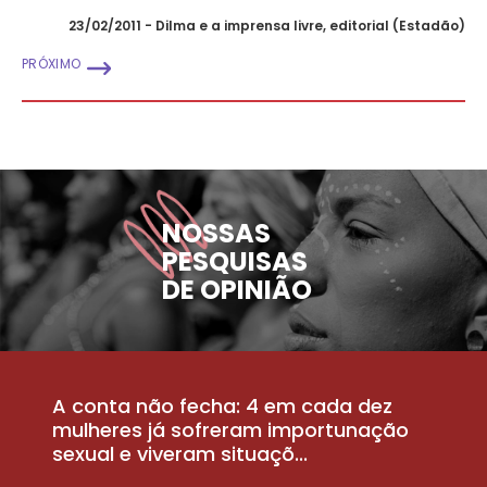
23/02/2011 - Dilma e a imprensa livre, editorial (Estadão)
PRÓXIMO
NOSSAS
PESQUISAS
DE OPINIÃO
A conta não fecha: 4 em cada dez
P
la
mulheres já sofreram importunação
a
sexual e viveram situaçõ...
m