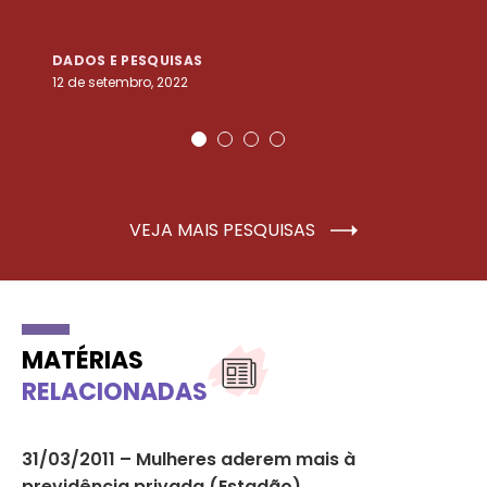
DADOS E PESQUISAS
D
12 de setembro, 2022
25
VEJA MAIS PESQUISAS
MATÉRIAS
RELACIONADAS
31/03/2011 – Mulheres aderem mais à
11
previdência privada (Estadão)
(E