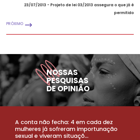
23/07/2013 - Projeto de lei 03/2013 assegura o que já é
permitido
PRÓXIMO
NOSSAS
PESQUISAS
DE OPINIÃO
A conta não fecha: 4 em cada dez
P
la
mulheres já sofreram importunação
a
sexual e viveram situaçõ...
m