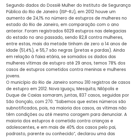
Segundo dados do Dossiê Mulher do Instituto de Segurança
Pública do Rio de Janeiro (ISP-RJ), em 2012 houve um
aumento de 24,1% no número de estupros de mulheres no
estado do Rio de Janeiro, em comparação com o ano
anterior. Foram registrados 6029 estupros nas delegacias
do estado no ano passado, sendo 82,8 contra mulheres,
entre estas, mais da metade tinham de zero a 14 anos de
idade (51,4%), e 55,7 são negras (pretas e pardas). Ainda
em relação à faixa etária, se somados os dados das
mulheres vítimas de estupro até 29 anos, temos 78% dos
casos de estupros cometidos contra meninas e mulheres
jovens.
O município do Rio de Janeiro somou 310 registros de casos
de estupro em 2012. Nova Iguaçu, Mesquita, Nilópolis e
Duque de Caxias somaram, juntas, 837 casos, seguidas por
São Gonçalo, com 270. “Sabemos que estes números são
subnotificados, pois, na maioria dos casos, as vítimas não
têm condições ou até mesmo coragem para denunciar. A
maioria dos estupros é cometida contra crianças e
adolescentes, e em mais de 40% dos casos pelo pai,
padrasto, parente ou conhecido”, declarou uma das