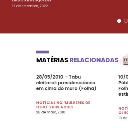
DADOS E PESQUISAS
12 de setembro, 2022
MATÉRIAS
RELACIONADAS
28/05/2010 – Tabu
10/0
eleitoral: presidenciáveis
Púb
em cima do muro (Folha)
Folh
esti
vir
NOTÍCIAS NO 'MULHERES DE
OLHO' 2009 A 2013
NOTÍ
28 de maio, 2010
OLHO
10 de 