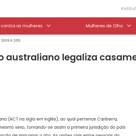
Institu
a contra as mulheres
Mulheres de Olho
' 2009 A 2013
io australiano legaliza casam
liana (ACT na sigla em inglês), ao qual pertence Canberra,
esmo sexo, tornando-se assim a primeira jurisdição do país
tenção de impugnar o ato. As uniões civis entre pessoas do