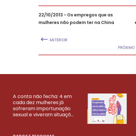
22/10/2013 - Os empregos que as
mulheres não podem ter na China
ANTERIOR
PRÓXIMO
A conta não fecha: 4 em
cada dez mulheres já
VEJA MAIS PESQ
sofreram importunação
sexual e viveram situaçõ...