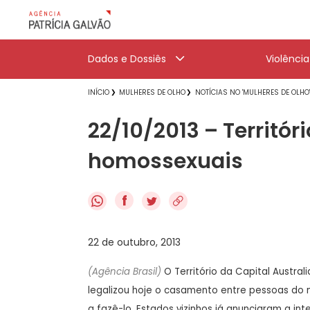
Dados e Dossiês
Violênci
INÍCIO
MULHERES DE OLHO
NOTÍCIAS NO 'MULHERES DE OLHO
22/10/2013 – Territór
homossexuais
f
22 de outubro, 2013
(Agência Brasil)
O Território da Capital Austra
legalizou hoje o casamento entre pessoas do m
a fazê-lo. Estados vizinhos já anunciaram a in