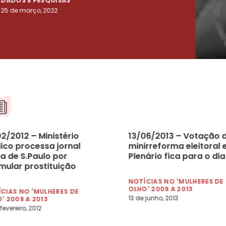
DADOS E PESQUISAS
DADO
25 de março, 2022
23 de
2/2012 – Ministério
13/06/2013 – Votação 
lico processa jornal
minirreforma eleitoral
a de S.Paulo por
Plenário fica para o dia
mular prostituição
tual de adolescentes
NOTÍCIAS NO 'MULHERES DE
OLHO' 2009 A 2013
CIAS NO 'MULHERES DE
13 de junho, 2013
' 2009 A 2013
fevereiro, 2012