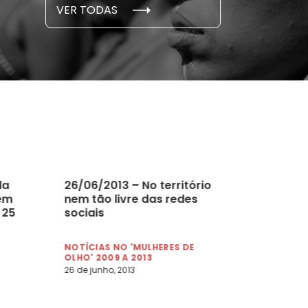
S E PESQUISAS
DADOS E P
VER TODAS
 novembro, 2021
15 de outubro
da
26/06/2013 – No território
 em
nem tão livre das redes
 25
sociais
NOTÍCIAS NO 'MULHERES DE
OLHO' 2009 A 2013
26 de junho, 2013