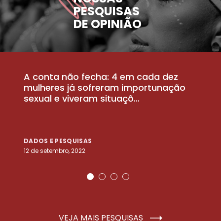
PESQUISAS
DE OPINIÃO
A conta não fecha: 4 em cada dez
P
la
mulheres já sofreram importunação
a
sexual e viveram situaçõ...
m
DADOS E PESQUISAS
D
12 de setembro, 2022
25
VEJA MAIS PESQUISAS