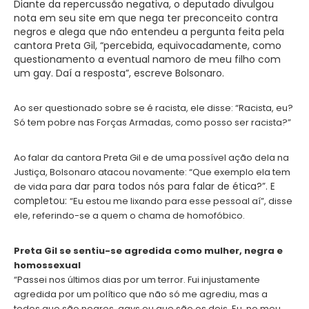
Diante da repercussão negativa, o deputado divulgou
nota em seu site em que nega ter preconceito contra
negros e alega que não entendeu a pergunta feita pela
cantora Preta Gil, “percebida, equivocadamente, como
questionamento a eventual namoro de meu filho com
um gay. Daí a resposta”, escreve Bolsonaro.
Ao ser questionado sobre se é racista, ele disse: “Racista, eu?
Só tem pobre nas Forças Armadas, como posso ser racista?”
Ao falar da cantora Preta Gil e de uma possível ação dela na
Justiça, Bolsonaro atacou novamente: “Que exemplo ela tem
de vida para
dar para todos nós para falar de ética?”. E
completou:
“Eu estou me lixando para esse pessoal aí”, disse
ele, referindo-se a quem o chama de homofóbico.
Preta Gil se sentiu-se agredida como mulher, negra e
homossexual
“Passei nos últimos dias por um terror. Fui injustamente
agredida por um político que não só me agrediu, mas a
todos que são negros, gays ou que são os dois. Eu, no meu