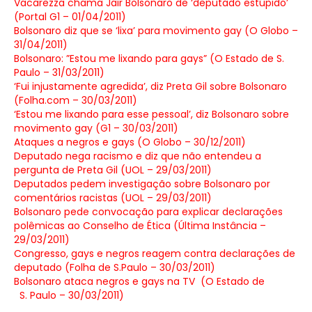
Vacarezza chama Jair Bolsonaro de ‘deputado estúpido’
(Portal G1 – 01/04/2011)
Bolsonaro diz que se ‘lixa’ para movimento gay (O Globo –
31/04/2011)
Bolsonaro: ”Estou me lixando para gays” (O Estado de S.
Paulo – 31/03/2011)
‘Fui injustamente agredida’, diz Preta Gil sobre Bolsonaro
(Folha.com – 30/03/2011)
‘Estou me lixando para esse pessoal’, diz Bolsonaro sobre
movimento gay (G1 – 30/03/2011)
Ataques a negros e gays (O Globo – 30/12/2011)
Deputado nega racismo e diz que não entendeu a
pergunta de Preta Gil (UOL – 29/03/2011)
Deputados pedem investigação sobre Bolsonaro por
comentários racistas (UOL – 29/03/2011)
Bolsonaro pede convocação para explicar declarações
polêmicas ao Conselho de Ética (Última Instância –
29/03/2011)
Congresso, gays e negros reagem contra declarações de
deputado (Folha de S.Paulo – 30/03/2011)
B
o
lsonaro ataca negros e gays na TV (O Estado de
S. Paulo – 30/03/2011)