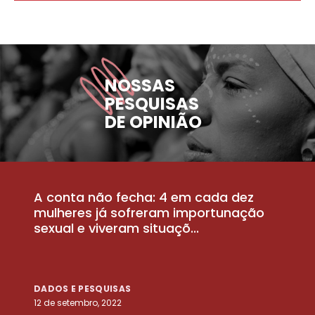
NOSSAS
PESQUISAS
DE OPINIÃO
A conta não fecha: 4 em cada dez
P
la
mulheres já sofreram importunação
a
sexual e viveram situaçõ...
m
DADOS E PESQUISAS
D
12 de setembro, 2022
25