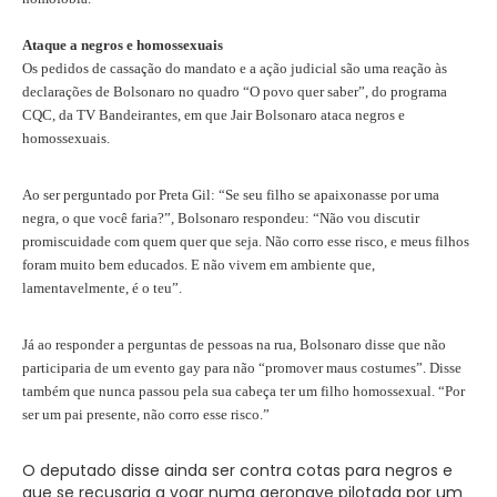
Ataque a negros e homossexuais
Os pedidos de cassação do mandato e a ação judicial são uma reação às
declarações de Bolsonaro no quadro “O povo quer saber”, do programa
CQC, da TV Bandeirantes, em que Jair Bolsonaro ataca negros e
homossexuais.
Ao ser perguntado por Preta Gil: “Se seu filho se apaixonasse por uma
negra, o que você faria?”, Bolsonaro respondeu: “Não vou discutir
promiscuidade com quem quer que seja. Não corro esse risco, e meus filhos
foram muito bem educados. E não vivem em ambiente que,
lamentavelmente, é o teu”.
Já ao responder a perguntas de pessoas na rua, Bolsonaro disse que não
participaria de um evento gay para não “promover maus costumes”. Disse
também que nunca passou pela sua cabeça ter um filho homossexual. “Por
ser um pai presente, não corro esse risco.”
O deputado disse ainda ser contra cotas para negros e
que se recusaria a voar numa aeronave pilotada por um