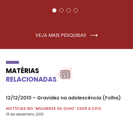
VEJA MAIS PESQUISAS
MATÉRIAS
RELACIONADAS
12/12/2010 – Gravidez na adolescência (Folha)
03
co
NOTÍCIAS NO 'MULHERES DE OLHO' 2009 A 2013
13 de dezembro, 2010
NO
3 d