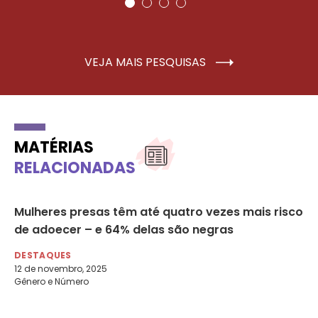
VEJA MAIS PESQUISAS
MATÉRIAS
RELACIONADAS
Mulheres presas têm até quatro vezes mais risco
ON
rá
de adoecer – e 64% delas são negras
or
hu
DESTAQUES
12 de novembro, 2025
DE
Gênero e Número
2 d