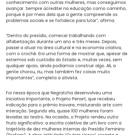
conhecimento com outras mulheres, mas conseguimos
avançar. Sempre acreditei na educação como caminho,
porque é por meio dela que a gente compreende os
problemas sociais e se fortalece para lutar”, afirma.
“Dentro do presídio, comecei trabalhando com
alfabetização durante um ano e três meses. Depois,
passei a atuar na área cultural e na economia criativa,
com o crochê. Era uma forma de mostrar que, apesar de
estarmos sob custódia do Estado e, muitas vezes, sem
qualquer apoio, ainda podíamos construir algo. Ali, a
gente chorou, riu, mas também fez coisas muito
importantes”, completa a ativista.
Foi nessa época que Negratcha desenvolveu uma
iniciativa importante, o Projeto Penart, que recebeu
indicação para o prêmio Inovare, misturando arte com
interação. Segundo ela, quase 100 mulheres foram
levadas ao teatro. Na ocasião, o Projeto rendeu outro
fruto significativo: a escrita coletiva de um livro com a
trajetória de dez mulheres internas do Presídio Feminino
(Prefem). A obra, intitulada “Outras Vozes”, resgata a