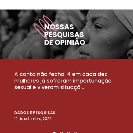
NOSSAS
PESQUISAS
DE OPINIÃO
A conta não fecha: 4 em cada dez
P
la
mulheres já sofreram importunação
a
sexual e viveram situaçõ...
m
DADOS E PESQUISAS
D
12 de setembro, 2022
25