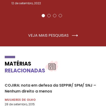
12 de setembro, 2022
25
VEJA MAIS PESQUISAS
MATÉRIAS
RELACIONADAS
o
COJIRA: nota em defesa da SEPPIR/ SPM/ SNJ –
No
Nenhum direito a menos
so
MULHERES DE OLHO
MU
28 de setembro, 2015
24 