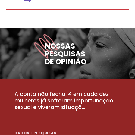
NOSSAS
PESQUISAS
DE OPINIÃO
A conta não fecha: 4 em cada dez
P
la
mulheres já sofreram importunação
a
sexual e viveram situaçõ...
m
DADOS E PESQUISAS
D