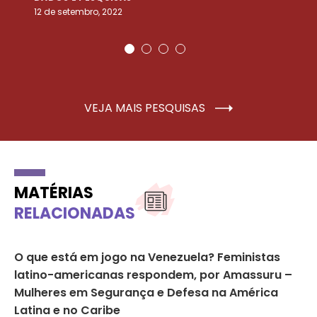
12 de setembro, 2022
25
VEJA MAIS PESQUISAS
MATÉRIAS
RELACIONADAS
s
O que está em jogo na Venezuela? Feministas
As
latino-americanas respondem, por Amassuru –
se
Mulheres em Segurança e Defesa na América
do
Latina e no Caribe