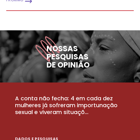
NOSSAS
PESQUISAS
DE OPINIÃO
A conta não fecha: 4 em cada dez
P
la
mulheres já sofreram importunação
a
sexual e viveram situaçõ...
m
DADOS E PESQUISAS
D