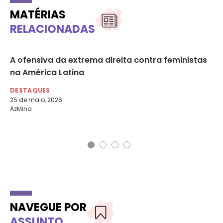
MATÉRIAS
RELACIONADAS
A ofensiva da extrema direita contra feministas
As
na América Latina
se
do
DESTAQUES
25 de maio, 2026
DE
AzMina
29 
Fol
NAVEGUE POR
ASSUNTO