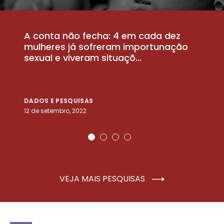
A conta não fecha: 4 em cada dez
P
la
mulheres já sofreram importunação
a
sexual e viveram situaçõ...
m
DADOS E PESQUISAS
D
12 de setembro, 2022
25
VEJA MAIS PESQUISAS