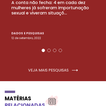
A conta não fecha: 4 em cada dez
P
la
mulheres já sofreram importunação
a
sexual e viveram situaçõ...
m
DADOS E PESQUISAS
D
12 de setembro, 2022
25
VEJA MAIS PESQUISAS
MATÉRIAS
RELACIONADAS