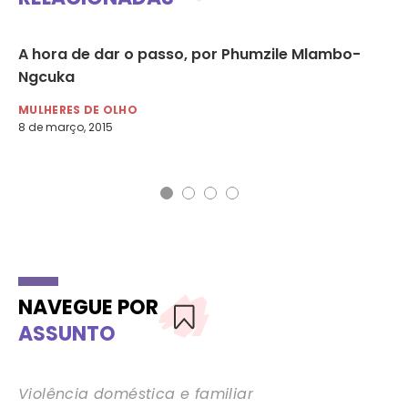
 e
A hora de dar o passo, por Phumzile Mlambo-
Mu
Ngcuka
MU
8 d
MULHERES DE OLHO
8 de março, 2015
NAVEGUE POR
ASSUNTO
Violência doméstica e familiar