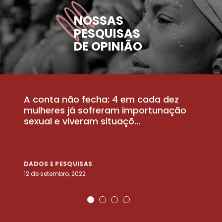
NOSSAS
PESQUISAS
DE OPINIÃO
A conta não fecha: 4 em cada dez
P
la
mulheres já sofreram importunação
a
sexual e viveram situaçõ...
m
DADOS E PESQUISAS
D
12 de setembro, 2022
25