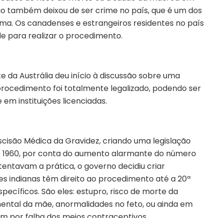
ção também deixou de ser crime no país, que é um dos
ma. Os canadenses e estrangeiros residentes no país
e para realizar o procedimento.
 da Austrália deu início à discussão sobre uma
 procedimento foi totalmente legalizado, podendo ser
 em instituições licenciadas.
Rescisão Médica da Gravidez, criando uma legislação
os 1960, por conta do aumento alarmante do número
entavam a prática, o governo decidiu criar
es indianas têm direito ao procedimento até a 20ª
ecíficos. São eles: estupro, risco de morte da
mental da mãe, anormalidades no feto, ou ainda em
 por falha dos meios contraceptivos.