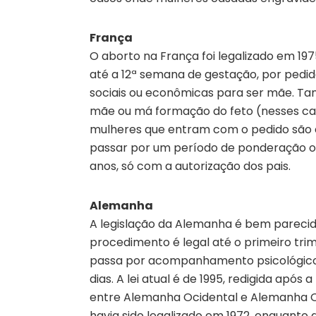
França
O aborto na França foi legalizado em 197
até a 12ª semana de gestação, por pedi
sociais ou econômicas para ser mãe. T
mãe ou má formação do feto (nesses caso
mulheres que entram com o pedido são
passar por um período de ponderação obr
anos, só com a autorização dos pais.
Alemanha
A legislação da Alemanha é bem parecid
procedimento é legal até o primeiro tri
passa por acompanhamento psicológico 
dias. A lei atual é de 1995, redigida após 
entre Alemanha Ocidental e Alemanha Orie
havia sido legalizado em 1972, enquanto 