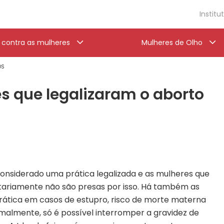
Institu
a contra as mulheres
Mulheres de Olho
OS
es que legalizaram o aborto
considerado uma prática legalizada e as mulheres que
tariamente não são presas por isso. Há também as
prática em casos de estupro, risco de morte materna
rmalmente, só é possível interromper a gravidez de