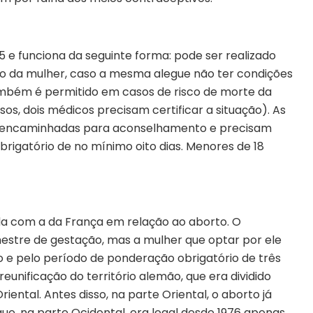
5 e funciona da seguinte forma: pode ser realizado
do da mulher, caso a mesma alegue não ter condições
ambém é permitido em casos de risco de morte da
s, dois médicos precisam certificar a situação). As
 encaminhadas para aconselhamento e precisam
igatório de no mínimo oito dias. Menores de 18
a com a da França em relação ao aborto. O
mestre de gestação, mas a mulher que optar por ele
e pelo período de ponderação obrigatório de três
a reunificação do território alemão, que era dividido
ntal. Antes disso, na parte Oriental, o aborto já
que, na parte Ocidental, era legal desde 1976 apenas