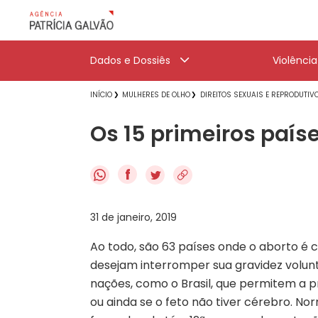
Dados e Dossiês
Violênci
INÍCIO
MULHERES DE OLHO
DIREITOS SEXUAIS E REPRODUTIV
Os 15 primeiros país
f
31 de janeiro, 2019
Ao todo, são 63 países onde o aborto é 
desejam interromper sua gravidez volun
nações, como o Brasil, que permitem a 
ou ainda se o feto não tiver cérebro. No