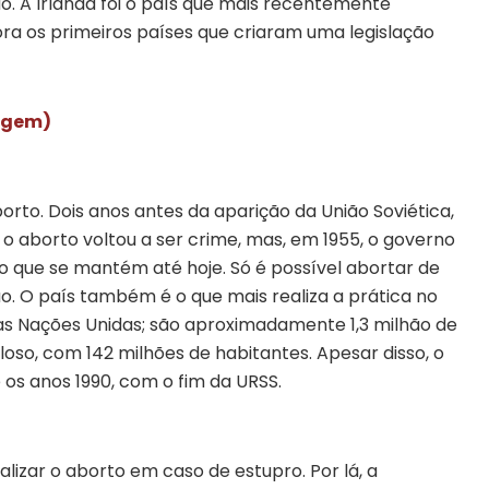
o. A Irlanda foi o país que mais recentemente
ora os primeiros países que criaram uma legislação
rigem)
borto. Dois anos antes da aparição da União Soviética,
6, o aborto voltou a ser crime, mas, em 1955, o governo
o que se mantém até hoje. Só é possível abortar de
o. O país também é o que mais realiza a prática no
s Nações Unidas; são aproximadamente 1,3 milhão de
oso, com 142 milhões de habitantes. Apesar disso, o
s anos 1990, com o fim da URSS.
galizar o aborto em caso de estupro. Por lá, a