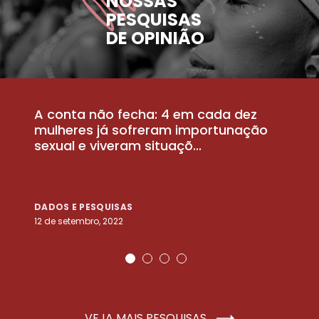
NOSSAS
PESQUISAS
DE OPINIÃO
A conta não fecha: 4 em cada dez
P
la
mulheres já sofreram importunação
a
sexual e viveram situaçõ...
m
DADOS E PESQUISAS
D
12 de setembro, 2022
25
VEJA MAIS PESQUISAS