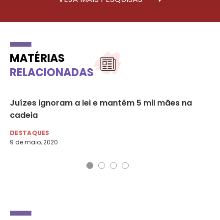
MATÉRIAS
RELACIONADAS
as
Juízes ignoram a lei e mantêm 5 mil mães na
Câ
cadeia
ch
DESTAQUES
DE
9 de maio, 2020
2 d