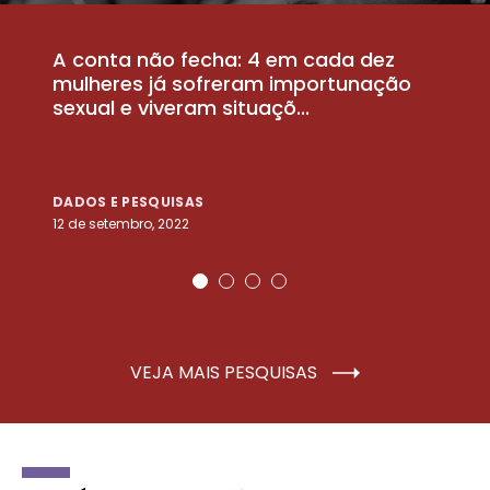
A conta não fecha: 4 em cada dez
P
la
mulheres já sofreram importunação
a
sexual e viveram situaçõ...
m
DADOS E PESQUISAS
D
12 de setembro, 2022
25
VEJA MAIS PESQUISAS