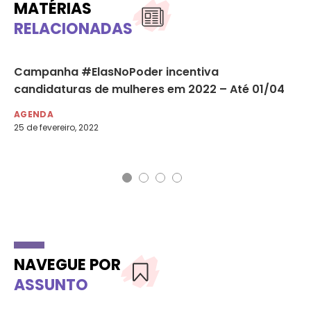
MATÉRIAS
RELACIONADAS
Campanha #ElasNoPoder incentiva
So
candidaturas de mulheres em 2022 – Até 01/04
di
AGENDA
DE
25 de fevereiro, 2022
13 
NAVEGUE POR
ASSUNTO