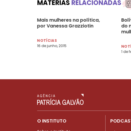
MATÉRIAS
RELACIONADAS
Mais mulheres na política,
Bol
por Vanessa Grazziotin
do 
mul
NOTÍCIAS
16 de junho, 2015
NOT
1 de f
O INSTITUTO
PODCAS