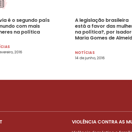
ívia é o segundo país
A legislação brasileira
mundo com mais
está a favor das mulhe
heres na política
na política?, por Isado
Maria Gomes de Almei
ÍCIAS
evereiro, 2016
NOTÍCIAS
14 de junho, 2016
T
VIOLÊNCIA CONTRA AS M