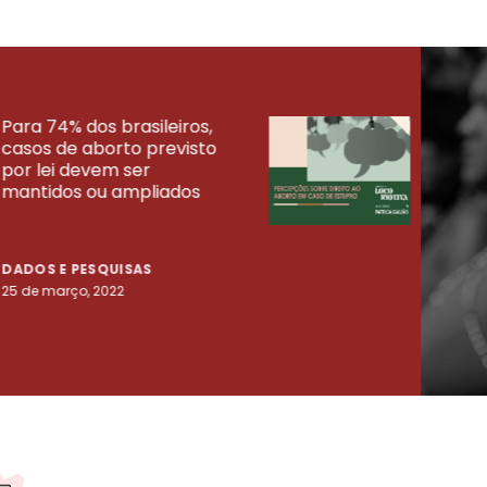
Para 74% dos brasileiros,
30% 
casos de aborto previsto
fora
UISAS
por lei devem ser
mort
mantidos ou ampliados
uma 
tenta
DADOS E PESQUISAS
DADO
25 de março, 2022
23 de