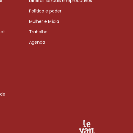
ar
Direitos sexuais e reprodutivos
Política e poder
Mulher e Mídia
net
Trabalho
Agenda
 de