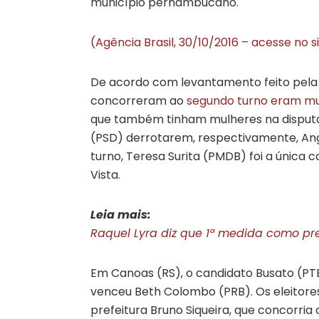
município pernambucano.
(Agência Brasil, 30/10/2016 – acesse no s
De acordo com levantamento feito pela A
concorreram ao
segundo turno eram mu
que também tinham mulheres na disputa
(PSD) derrotarem, respectivamente, Ang
turno, Teresa Surita (PMDB) foi a única 
Vista.
Leia mais:
Raquel Lyra diz que 1ª medida como prefe
Em Canoas (RS), o candidato Busato (PTB
venceu Beth Colombo (PRB). Os eleitores
prefeitura Bruno Siqueira, que concorri