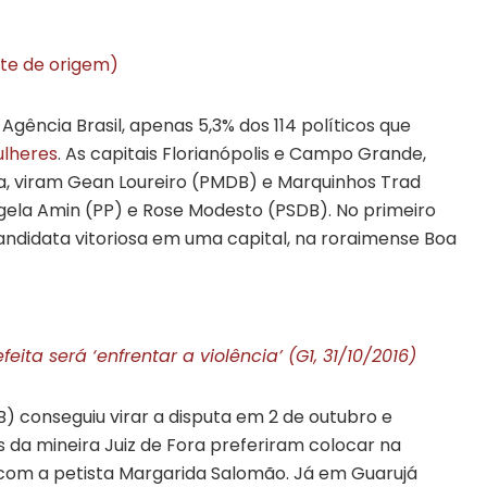
ite de origem)
gência Brasil, apenas 5,3% dos 114 políticos que
lheres
. As capitais Florianópolis e Campo Grande,
, viram Gean Loureiro (PMDB) e Marquinhos Trad
ela Amin (PP) e Rose Modesto (PSDB). No primeiro
candidata vitoriosa em uma capital, na roraimense Boa
ita será ‘enfrentar a violência’ (G1, 31/10/2016)
) conseguiu virar a disputa em 2 de outubro e
 da mineira Juiz de Fora preferiram colocar na
a com a petista Margarida Salomão. Já em Guarujá