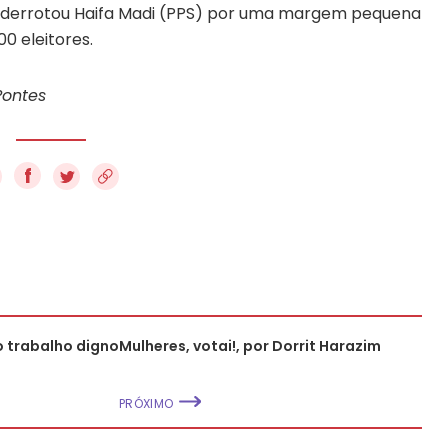
) derrotou Haifa Madi (PPS) por uma margem pequena
00 eleitores.
Pontes
f
o trabalho digno
Mulheres, votai!, por Dorrit Harazim
PRÓXIMO