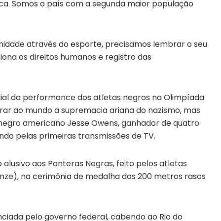
ica. Somos o país com a segunda maior população
nidade através do esporte, precisamos lembrar o seu
iona os direitos humanos e registro das
l da performance dos atletas negros na Olimpíada
strar ao mundo a supremacia ariana do nazismo, mas
ta negro americano Jesse Owens, ganhador de quatro
ndo pelas primeiras transmissões de TV.
usivo aos Panteras Negras, feito pelos atletas
nze), na cerimônia de medalha dos 200 metros rasos
enciada pelo governo federal, cabendo ao Rio do