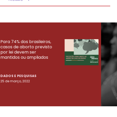
Para 74% dos brasileiros,
30% 
casos de aborto previsto
fora
UISAS
por lei devem ser
mort
mantidos ou ampliados
uma 
tenta
DADOS E PESQUISAS
DADO
25 de março, 2022
23 de