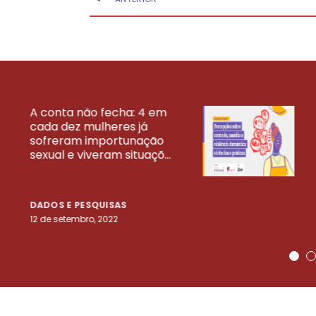
A conta não fecha: 4 em
cada dez mulheres já
VEJA MAIS PESQ
sofreram importunação
sexual e viveram situaçõ...
DADOS E PESQUISAS
12 de setembro, 2022