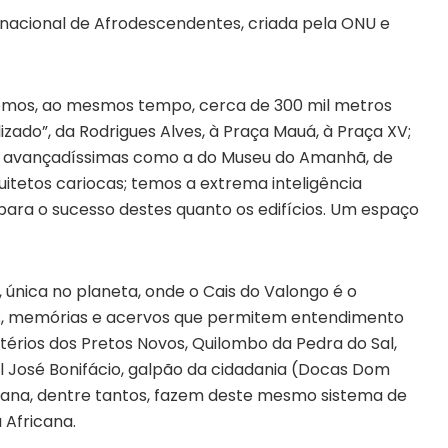
acional de Afrodescendentes, criada pela ONU e
eremos, ao mesmos tempo, cerca de 300 mil metros
zado”, da Rodrigues Alves, à Praça Mauá, à Praça XV;
as avançadíssimas como a do Museu do Amanhã, de
quitetos cariocas; temos a extrema inteligência
 para o sucesso destes quanto os edifícios. Um espaço
l, única no planeta, onde o Cais do Valongo é o
s, memórias e acervos que permitem entendimento
rios dos Pretos Novos, Quilombo da Pedra do Sal,
al José Bonifácio, galpão da cidadania (Docas Dom
rbana, dentre tantos, fazem deste mesmo sistema de
 Africana.