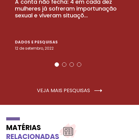
A conta não fecha: 4 em cada dez
P
la
mulheres já sofreram importunação
a
sexual e viveram situaçõ...
m
DADOS E PESQUISAS
D
12 de setembro, 2022
25
VEJA MAIS PESQUISAS
MATÉRIAS
RELACIONADAS