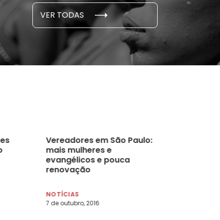
S E PESQUISAS
DADOS E P
VER TODAS
 novembro, 2021
15 de outubro
es
Vereadores em São Paulo:
o
mais mulheres e
evangélicos e pouca
renovação
NOTÍCIAS
7 de outubro, 2016