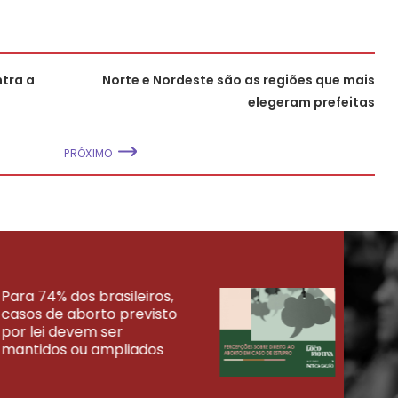
tra a
Norte e Nordeste são as regiões que mais
elegeram prefeitas
PRÓXIMO
Para 74% dos brasileiros,
30% 
casos de aborto previsto
fora
UISAS
por lei devem ser
mort
mantidos ou ampliados
uma 
tenta