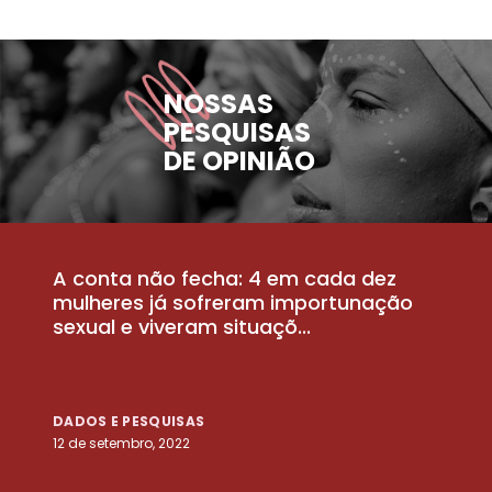
NOSSAS
PESQUISAS
DE OPINIÃO
A conta não fecha: 4 em cada dez
P
la
mulheres já sofreram importunação
a
sexual e viveram situaçõ...
m
DADOS E PESQUISAS
D
12 de setembro, 2022
25