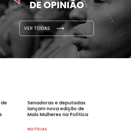
DE OPINIÃO
em cada 6 já sofreu
cidade
...
S E PESQUISAS
DADOS E P
VER TODAS
 novembro, 2021
15 de outubro
 de
Senadoras e deputadas
lançam nova edição de
s
Mais Mulheres na Política
NOTÍCIAS