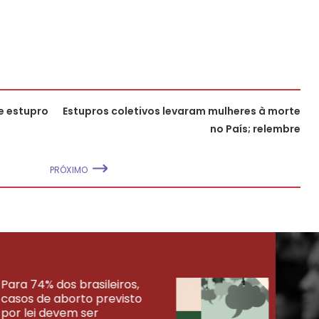
e estupro
Estupros coletivos levaram mulheres à morte
no País; relembre
PRÓXIMO
Para 74% dos brasileiros,
30% 
casos de aborto previsto
fora
UISAS
por lei devem ser
mort