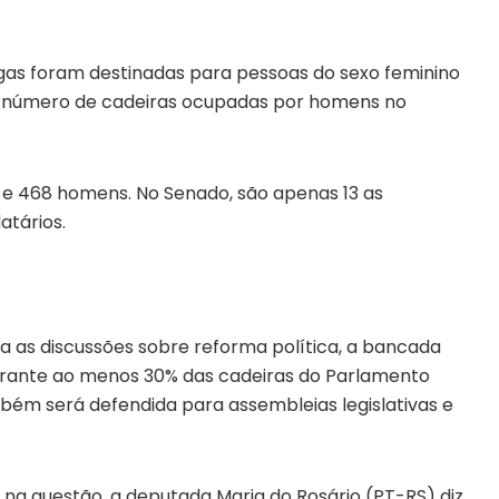
gas foram destinadas para pessoas do sexo feminino
. O número de cadeiras ocupadas por homens no
e 468 homens. No Senado, são apenas 13 as
atários.
a as discussões sobre reforma política, a bancada
arante ao menos 30% das cadeiras do Parlamento
bém será defendida para assembleias legislativas e
na questão, a deputada Maria do Rosário (PT-RS) diz