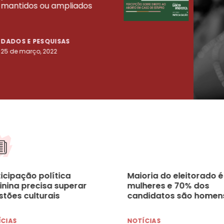
mantidos ou ampliados
uma 
tenta
DADOS E PESQUISAS
DADO
25 de março, 2022
23 de
icipação política
Maioria do eleitorado é
inina precisa superar
mulheres e 70% dos
stões culturais
candidatos são homen
ÍCIAS
NOTÍCIAS