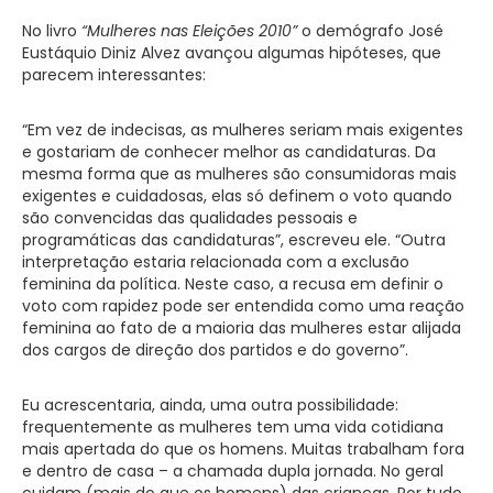
No livro
“Mulheres nas Eleições 2010”
o demógrafo José
Eustáquio Diniz Alvez avançou algumas hipóteses, que
parecem interessantes:
“Em vez de indecisas, as mulheres seriam mais exigentes
e gostariam de conhecer melhor as candidaturas. Da
mesma forma que as mulheres são consumidoras mais
exigentes e cuidadosas, elas só definem o voto quando
são convencidas das qualidades pessoais e
programáticas das candidaturas”, escreveu ele. “Outra
interpretação estaria relacionada com a exclusão
feminina da política. Neste caso, a recusa em definir o
voto com rapidez pode ser entendida como uma reação
feminina ao fato de a maioria das mulheres estar alijada
dos cargos de direção dos partidos e do governo”.
Eu acrescentaria, ainda, uma outra possibilidade:
frequentemente as mulheres tem uma vida cotidiana
mais apertada do que os homens. Muitas trabalham fora
e dentro de casa – a chamada dupla jornada. No geral
cuidam (mais do que os homens) das crianças. Por tudo