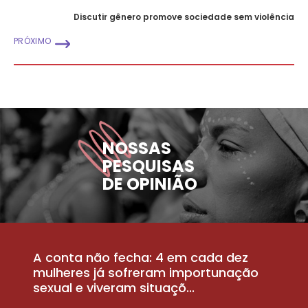
Discutir gênero promove sociedade sem violência
PRÓXIMO
NOSSAS
PESQUISAS
DE OPINIÃO
A conta não fecha: 4 em cada dez
P
la
mulheres já sofreram importunação
a
sexual e viveram situaçõ...
m