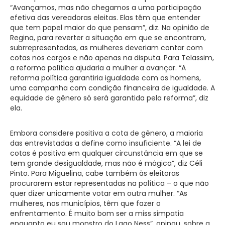
“Avançamos, mas não chegamos a uma participação
efetiva das vereadoras eleitas. Elas têm que entender
que tem papel maior do que pensam”, diz. Na opinião de
Regina, para reverter a situação em que se encontram,
subrrepresentadas, as mulheres deveriam contar com
cotas nos cargos e não apenas na disputa. Para Telassim,
a reforma política ajudaria a mulher a avançar. “A
reforma política garantiria igualdade com os homens,
uma campanha com condição financeira de igualdade. A
equidade de gênero só será garantida pela reforma”, diz
ela.
Embora considere positiva a cota de gênero, a maioria
das entrevistadas a define como insuficiente. “A lei de
cotas é positiva em qualquer circunstância em que se
tem grande desigualdade, mas não é mágica”, diz Céli
Pinto. Para Miguelina, cabe também às eleitoras
procurarem estar representadas na política – o que não
quer dizer unicamente votar em outra mulher. “As
mulheres, nos municípios, têm que fazer o
enfrentamento. É muito bom ser a miss simpatia
enquanto eu sou monstro do Lago Ness”, opinou, sobre a