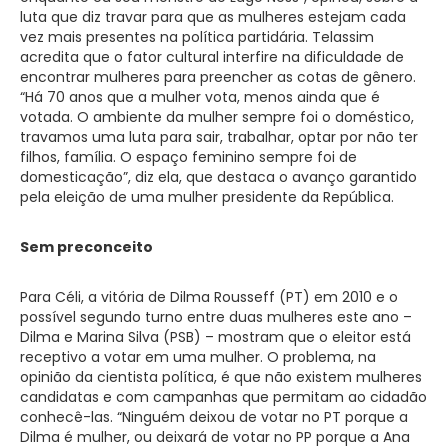
luta que diz travar para que as mulheres estejam cada
vez mais presentes na política partidária. Telassim
acredita que o fator cultural interfire na dificuldade de
encontrar mulheres para preencher as cotas de gênero.
“Há 70 anos que a mulher vota, menos ainda que é
votada. O ambiente da mulher sempre foi o doméstico,
travamos uma luta para sair, trabalhar, optar por não ter
filhos, família. O espaço feminino sempre foi de
domesticação”, diz ela, que destaca o avanço garantido
pela eleição de uma mulher presidente da República.
Sem preconceito
Para Céli, a vitória de Dilma Rousseff (PT) em 2010 e o
possível segundo turno entre duas mulheres este ano –
Dilma e Marina Silva (PSB) – mostram que o eleitor está
receptivo a votar em uma mulher. O problema, na
opinião da cientista política, é que não existem mulheres
candidatas e com campanhas que permitam ao cidadão
conhecê-las. “Ninguém deixou de votar no PT porque a
Dilma é mulher, ou deixará de votar no PP porque a Ana