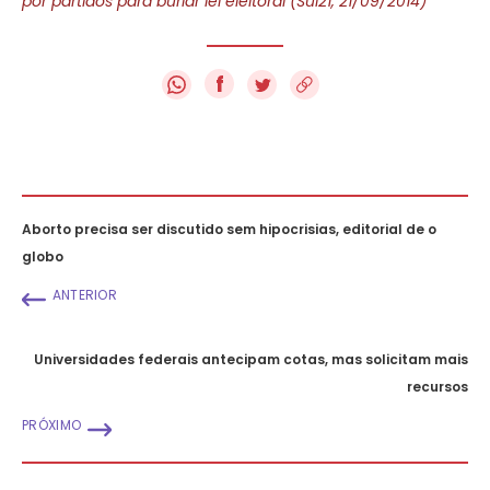
por partidos para burlar lei eleitoral (Sul21, 21/09/2014)
f
Aborto precisa ser discutido sem hipocrisias, editorial de o
globo
ANTERIOR
Universidades federais antecipam cotas, mas solicitam mais
recursos
PRÓXIMO