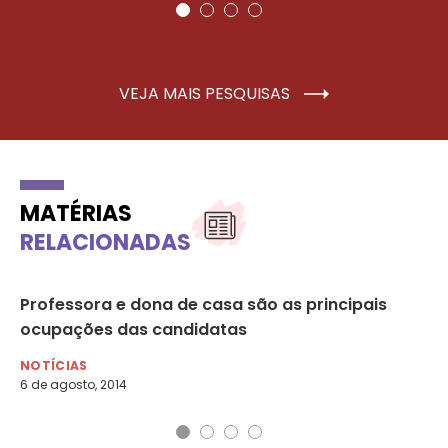
VEJA MAIS PESQUISAS
MATÉRIAS
RELACIONADAS
”,
Professora e dona de casa são as principais
Ma
ocupações das candidatas
ca
NOTÍCIAS
NO
6 de agosto, 2014
30 