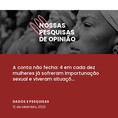
NOSSAS
PESQUISAS
DE OPINIÃO
A conta não fecha: 4 em cada dez
P
la
mulheres já sofreram importunação
a
sexual e viveram situaçõ...
m
DADOS E PESQUISAS
D
12 de setembro, 2022
25