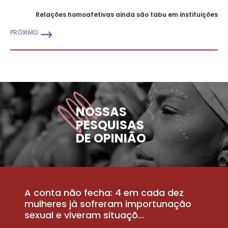
Relações homoafetivas ainda são tabu em instituições
PRÓXIMO
NOSSAS
PESQUISAS
DE OPINIÃO
A conta não fecha: 4 em cada dez
P
la
mulheres já sofreram importunação
a
sexual e viveram situaçõ...
m