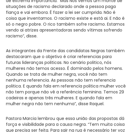
de extrema importância. “Mas Nós vemos um monte de
situações de racismo declarado onde a pessoa paga
fiança e vai embora. É fazer a lei ser cumprida. Não é
coisa que inventamos. O racismo existe e está ai. E não é
só o negro pobre. O rico também sofre racismo. Estamos
vendo ai atrizes apresentadoras sendo vítimas sofrendo
racismo”, disse.
As integrantes da Frente das candidatas Negras também
destacaram que o objetivo é criar referencias para
futuras lideranças politicas. No cenário politico, nós
mulheres não temos acesso. É dominado pelos homens.
Quando se trata de mulher negra, você não tem
nenhuma referencia. As pessoas não tem referencia
politica. E quando fala em referencia politica mulher você
não tem porque não vê a referência feminina. Temos 29
cadeiras e apenas três mulheres. E quando fala em
mulher negra não tem nenhuma”, disse Raquel.
Pastora Marcia lembrou que essa união das propostas dá
força e visibilidade para a causa negra. “Tem muita coisa
que precisa ser feita. Para sair na rua é necessário ter voz