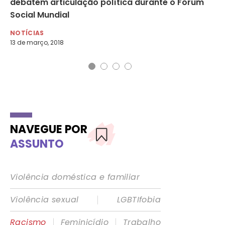
debatem articulação política durante o Fórum
co
Social Mundial
NO
2 d
NOTÍCIAS
13 de março, 2018
NAVEGUE POR
ASSUNTO
Violência doméstica e familiar
|
Violência sexual
LGBTIfobia
|
|
Racismo
Feminicídio
Trabalho