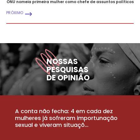
ONU nomeia primeira mulher como chefe de assuntos políticos
PRÓXIMO
NOSSAS
PESQUISAS
DE OPINIÃO
A conta não fecha: 4 em cada dez
P
la
mulheres já sofreram importunação
a
sexual e viveram situaçõ...
m