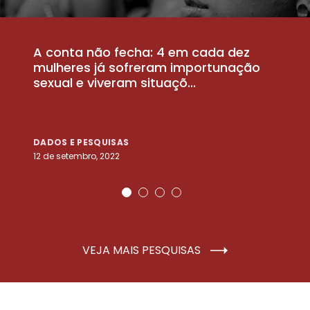
A conta não fecha: 4 em cada dez
P
la
mulheres já sofreram importunação
a
sexual e viveram situaçõ...
m
DADOS E PESQUISAS
D
12 de setembro, 2022
25
VEJA MAIS PESQUISAS