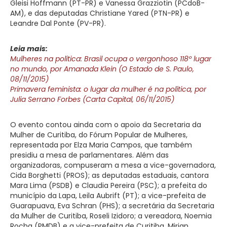
Gleisi Hoffmann (PT-PR) e Vanessa Grazziotin (PCdoB-
AM), e das deputadas Christiane Yared (PTN-PR) e
Leandre Dal Ponte (PV-PR).
Leia mais:
Mulheres na política: Brasil ocupa o vergonhoso 118º lugar
no mundo, por Amanada Klein (O Estado de S. Paulo,
08/11/2015)
Primavera feminista: o lugar da mulher é na política, por
Julia Serrano Forbes (Carta Capital, 06/11/2015)
O evento contou ainda com o apoio da Secretaria da
Mulher de Curitiba, do Fórum Popular de Mulheres,
representada por Elza Maria Campos, que também
presidiu a mesa de parlamentares. Além das
organizadoras, compuseram a mesa a vice-governadora,
Cida Borghetti (PROS); as deputadas estaduais, cantora
Mara Lima (PSDB) e Claudia Pereira (PSC); a prefeita do
município da Lapa, Leila Aubrift (PT); a vice-prefeita de
Guarapuava, Eva Schran (PHS); a secretária da Secretaria
da Mulher de Curitiba, Roseli Izidoro; a vereadora, Noemia
Rocha (PMDB) e a vice-prefeita de Curitiba, Mirian