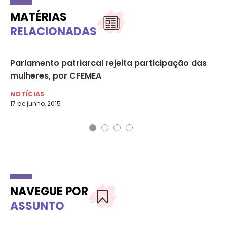
MATÉRIAS
RELACIONADAS
Parlamento patriarcal rejeita participação das
Se
mulheres, por CFEMEA
Ma
NOTÍCIAS
NO
17 de junho, 2015
NAVEGUE POR
ASSUNTO