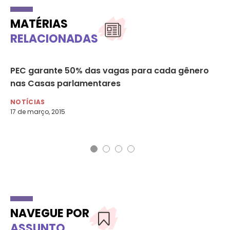
MATÉRIAS
RELACIONADAS
PEC garante 50% das vagas para cada gênero
Ap
nas Casas parlamentares
pa
NOTÍCIAS
NO
17 de março, 2015
24 
NAVEGUE POR
ASSUNTO