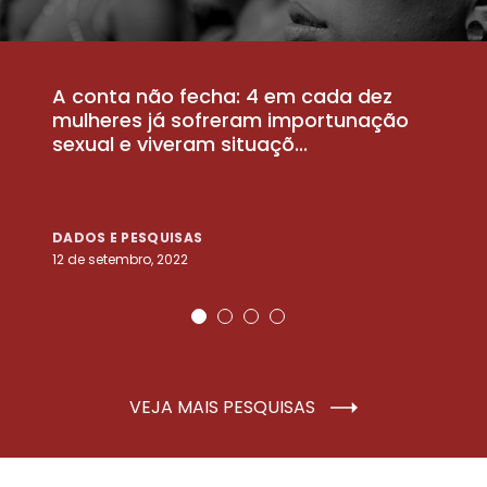
A conta não fecha: 4 em cada dez
P
la
mulheres já sofreram importunação
a
sexual e viveram situaçõ...
m
DADOS E PESQUISAS
D
12 de setembro, 2022
25
VEJA MAIS PESQUISAS