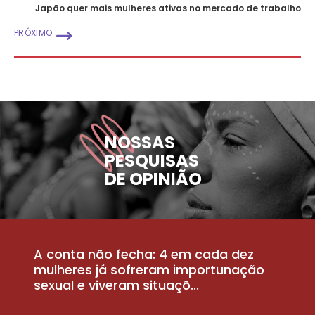
Japão quer mais mulheres ativas no mercado de trabalho
PRÓXIMO
NOSSAS
PESQUISAS
DE OPINIÃO
A conta não fecha: 4 em cada dez
P
la
mulheres já sofreram importunação
a
sexual e viveram situaçõ...
m