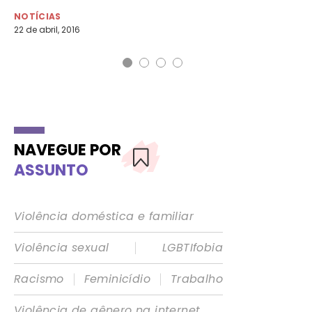
NOTÍCIAS
NO
22 de abril, 2016
30 
NAVEGUE POR
ASSUNTO
Violência doméstica e familiar
|
Violência sexual
LGBTIfobia
|
|
Racismo
Feminicídio
Trabalho
Violência de gênero na internet