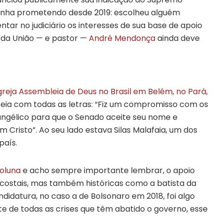
vinha prometendo desde 2019: escolheu alguém
ntar no judiciário os interesses de sua base de apoio
l da União — e pastor —
André Mendonça
ainda deve
greja Assembleia de Deus no Brasil em Belém, no Pará,
teia com todas as letras: “Fiz um compromisso com os
angélico para que o Senado aceite seu nome e
Cristo”. Ao seu lado estava Silas Malafaia, um dos
país.
coluna
e acho sempre importante lembrar, o apoio
tecostais, mas também históricas como a batista da
didatura, no caso a de Bolsonaro em 2018, foi algo
nte de todas as crises que têm abatido o governo, esse