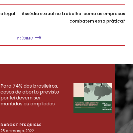
o legal
Assédio sexual no trabalho: como as empresas
combatem essa prática?
PRÓXIMO
Para 74% dos brasileiros,
30% 
casos de aborto previsto
fora
UISAS
por lei devem ser
mort
mantidos ou ampliados
uma 
tenta
DADOS E PESQUISAS
DADO
25 de março, 2022
23 de