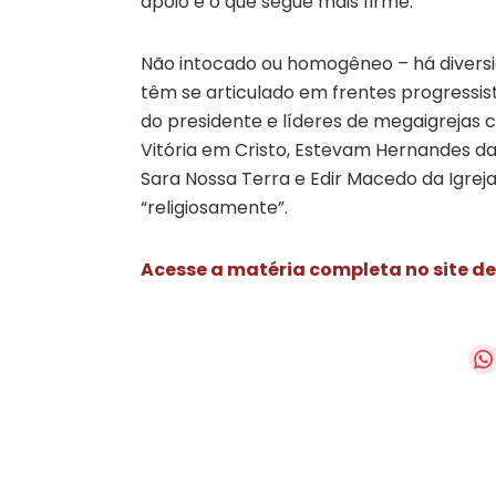
apoio é o que segue mais firme.
Não intocado ou homogêneo – há divers
têm se articulado em frentes progressis
do presidente e líderes de megaigrejas 
Vitória em Cristo, Estevam Hernandes da
Sara Nossa Terra e Edir Macedo da Igrej
“religiosamente”.
Acesse a matéria completa no site d