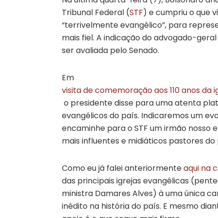
Tribunal Federal (
STF
) e cumpriu o que 
“terrivelmente evangélico”, para represe
mais fiel. A indicação do advogado-gera
ser avaliada pelo Senado.
Em
visita de comemoração aos 110 anos da i
o presidente disse para uma atenta pla
evangélicos do país. Indicaremos um ev
encaminhe para o STF um irmão nosso em 
mais influentes e midiáticos pastores do 
Como eu já falei anteriormente
aqui na 
das principais igrejas evangélicas (pen
ministra Damares Alves) à uma única can
inédito na história do país. E mesmo dia