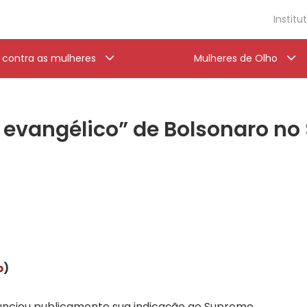
Institu
a contra as mulheres
Mulheres de Olho
 evangélico” de Bolsonaro n
p
)
nunciou publicamente sua indicação ao Supremo