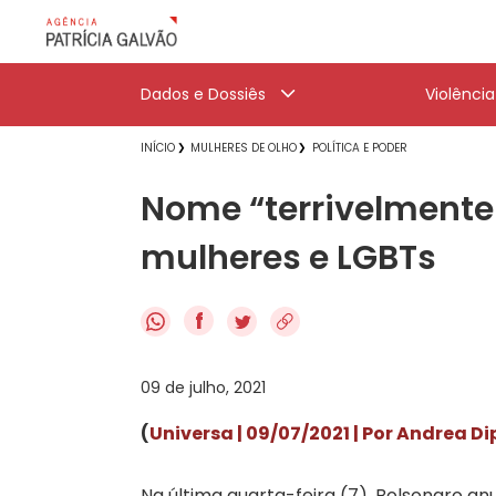
Dados e Dossiês
Violênci
INÍCIO
MULHERES DE OLHO
POLÍTICA E PODER
Nome “terrivelmente
mulheres e LGBTs
f
09 de julho, 2021
(
Universa | 09/07/2021 | Por Andrea Di
Na última quarta-feira (7), Bolsonaro a