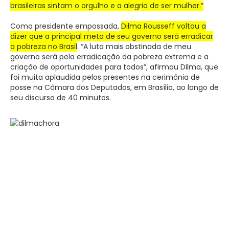
brasileiras sintam o orgulho e a alegria de ser mulher.”
Como presidente empossada,
Dilma Rousseff voltou a
dizer que a principal meta de seu governo será erradicar
a pobreza no Brasil
. “A luta mais obstinada de meu
governo será pela erradicação da pobreza extrema e a
criação de oportunidades para todos”, afirmou Dilma, que
foi muita aplaudida pelos presentes na cerimônia de
posse na Câmara dos Deputados, em Brasília, ao longo de
seu discurso de 40 minutos.