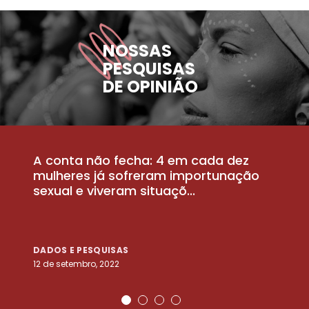
NOSSAS
PESQUISAS
DE OPINIÃO
A conta não fecha: 4 em cada dez
P
la
mulheres já sofreram importunação
a
sexual e viveram situaçõ...
m
DADOS E PESQUISAS
D
12 de setembro, 2022
25