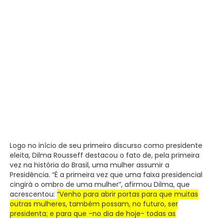
Logo no início de seu primeiro discurso como presidente
eleita, Dilma Rousseff destacou o fato de, pela primeira
vez na história do Brasil, uma mulher assumir a
Presidência. “É a primeira vez que uma faixa presidencial
cingirá o ombro de uma mulher”, afirmou Dilma, que
acrescentou:
“Venho para abrir portas para que muitas
outras mulheres, também possam, no futuro, ser
presidenta; e para que -no dia de hoje- todas as