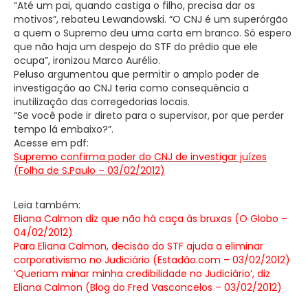
“Até um pai, quando castiga o filho, precisa dar os
motivos”, rebateu Lewandowski. “O CNJ é um superórgão
a quem o Supremo deu uma carta em branco. Só espero
que não haja um despejo do STF do prédio que ele
ocupa”, ironizou Marco Aurélio.
Peluso argumentou que permitir o amplo poder de
investigação ao CNJ teria como consequência a
inutilização das corregedorias locais.
“Se você pode ir direto para o supervisor, por que perder
tempo lá embaixo?”.
Acesse em pdf:
Supremo confirma poder do CNJ de investigar juízes
(Folha de S.Paulo – 03/02/2012)
Leia também:
Eliana Calmon diz que não há caça às bruxas (O Globo –
04/02/2012)
Para Eliana Calmon, decisão do STF ajuda a eliminar
corporativismo no Judiciário (Estadão.com – 03/02/2012)
‘Queriam minar minha credibilidade no Judiciário’, diz
Eliana Calmon (Blog do Fred Vasconcelos – 03/02/2012)