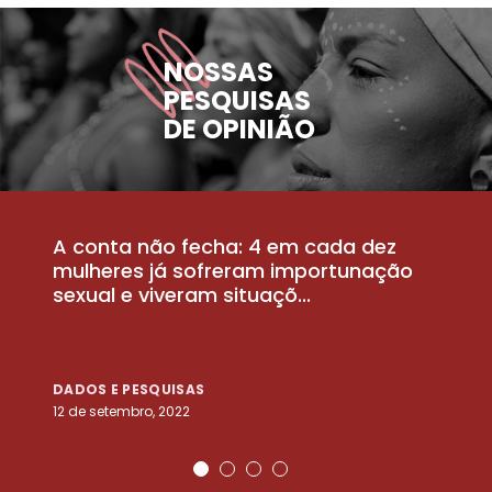
NOSSAS
PESQUISAS
DE OPINIÃO
A conta não fecha: 4 em cada dez
P
la
mulheres já sofreram importunação
a
sexual e viveram situaçõ...
m
DADOS E PESQUISAS
D
12 de setembro, 2022
25