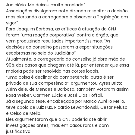
Judiciário. Me deixou muito amolada”.
Associações divulgaram nota dizendo respeitar a decisão,
mas alertando a corregedora a observar a “legislação em
vigor”.
Para Joaquim Barbosa, as críticas à atuação do CNJ
foram “uma reação corporativa” contra o órgão, que
vem produzindo resultados importantíssimos. “As
decisões do conselho passaram a expor situações
escabrosas no seio do Judiciário”.
Atualmente, a corregedoria do conselho já abre mão de
90% dos casos que chagam até lá, por entender que essa
maioria pode ser resolvida nas cortes locais.
“Uma coisa é declinar da competência, outra é ser
privado de sua competência”, argumentou Ayres Britto.
Além dele, de Mendes e Barbosa, também votaram assim
Rosa Weber, Cármen Lúcia e José Dias Toffoli.
Já a segunda tese, encabeçada por Marco Aurélio Mello,
teve apoio de Luiz Fux, Ricardo Lewandowski, Cezar Peluso
e Celso de Mello.
Eles argumentaram que o CNJ poderia até abrir
investigações antes, mas em casos raros e com
justificativa.