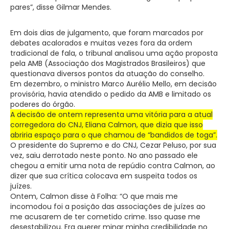
pares”, disse Gilmar Mendes.
Em dois dias de julgamento, que foram marcados por
debates acalorados e muitas vezes fora da ordem
tradicional de fala, o tribunal analisou uma ação proposta
pela AMB (Associação dos Magistrados Brasileiros) que
questionava diversos pontos da atuação do conselho.
Em dezembro, o ministro Marco Aurélio Mello, em decisão
provisória, havia atendido o pedido da AMB e limitado os
poderes do órgão.
A decisão de ontem representa uma vitória para a atual
corregedora do CNJ, Eliana Calmon, que dizia que isso
abriria espaço para o que chamou de “bandidos de toga”.
O presidente do Supremo e do CNJ, Cezar Peluso, por sua
vez, saiu derrotado neste ponto. No ano passado ele
chegou a emitir uma nota de repúdio contra Calmon, ao
dizer que sua crítica colocava em suspeita todos os
juízes.
Ontem, Calmon disse à Folha: “O que mais me
incomodou foi a posição das associações de juízes ao
me acusarem de ter cometido crime. Isso quase me
desestabilizou. Era querer minar minha credibilidade no