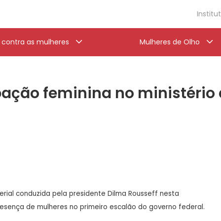
Institu
a contra as mulheres
Mulheres de Olho
pação feminina no ministério
erial conduzida pela presidente Dilma Rousseff nesta
resença de mulheres no primeiro escalão do governo federal.