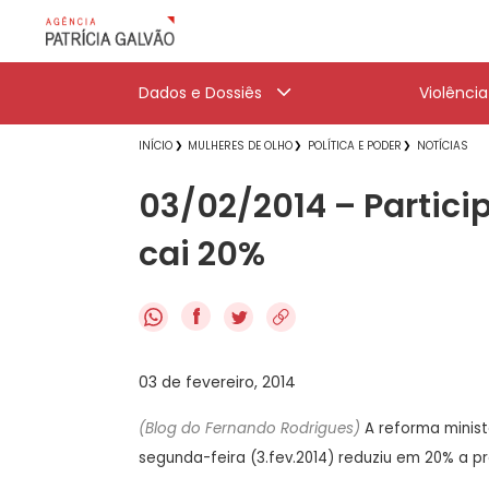
Dados e Dossiês
Violênci
INÍCIO
MULHERES DE OLHO
POLÍTICA E PODER
NOTÍCIAS
03/02/2014 – Partici
cai 20%
f
03 de fevereiro, 2014
(Blog do Fernando Rodrigues)
A reforma minist
segunda-feira (3.fev.2014) reduziu em 20% a p