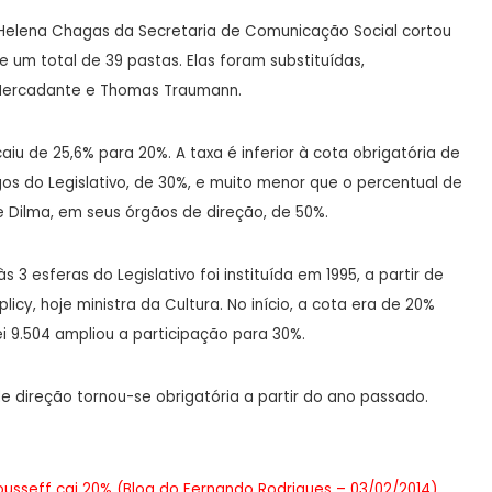
e Helena Chagas da Secretaria de Comunicação Social cortou
e um total de 39 pastas. Elas foram substituídas,
 Mercadante e Thomas Traumann.
caiu de 25,6% para 20%. A taxa é inferior à cota obrigatória de
os do Legislativo, de 30%, e muito menor que o percentual de
e Dilma, em seus órgãos de direção, de 50%.
3 esferas do Legislativo foi instituída em 1995, a partir de
cy, hoje ministra da Cultura. No início, a cota era de 20%
ei 9.504 ampliou a participação para 30%.
 direção tornou-se obrigatória a partir do ano passado.
Rousseff cai 20% (Blog do Fernando Rodrigues – 03/02/2014)