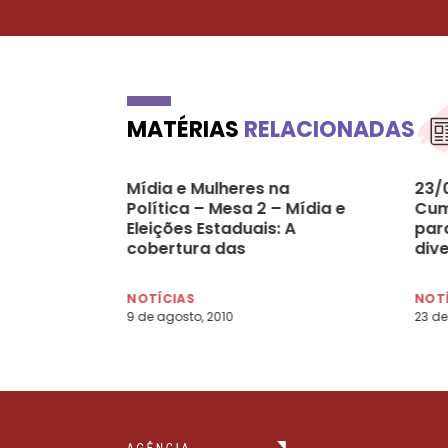
MATÉRIAS
RELACIONADAS
Mídia e Mulheres na
23/
Política – Mesa 2 – Mídia e
Cum
Eleições Estaduais: A
par
cobertura das
div
candidaturas de mulheres
(Co
NOTÍCIAS
NOT
9 de agosto, 2010
23 de