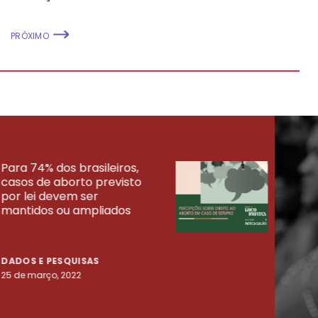
PRÓXIMO
Para 74% dos brasileiros,
30% 
casos de aborto previsto
fora
UISAS
por lei devem ser
mort
mantidos ou ampliados
uma 
tenta
DADOS E PESQUISAS
DADO
25 de março, 2022
23 de