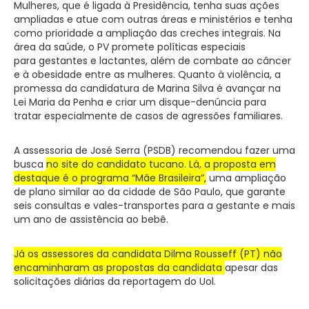
Mulheres, que é ligada à Presidência, tenha suas ações
ampliadas e atue com outras áreas e ministérios e tenha
como prioridade a ampliação das creches integrais. Na
área da saúde, o PV promete políticas especiais
para gestantes e lactantes, além de combate ao câncer
e à obesidade entre as mulheres. Quanto à violência, a
promessa da candidatura de Marina Silva é avançar na
Lei Maria da Penha e criar um disque-denúncia para
tratar especialmente de casos de agressões familiares.
A assessoria de José Serra (PSDB) recomendou fazer uma
busca
no site do candidato tucano. Lá, a proposta em
destaque é o programa “Mãe Brasileira”,
uma ampliação
de plano similar ao da cidade de São Paulo, que garante
seis consultas e vales-transportes para a gestante e mais
um ano de assistência ao bebê.
Já os assessores da candidata Dilma Rousseff (PT) não
encaminharam as propostas da candidata
apesar das
solicitações diárias da reportagem do Uol.