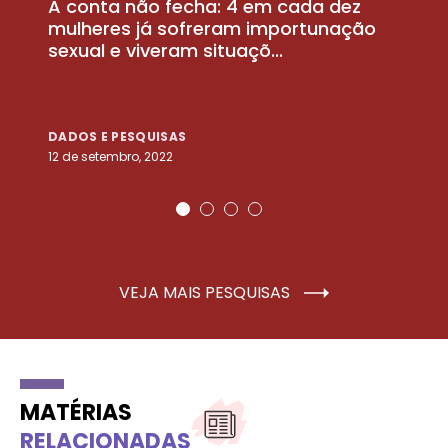
A conta não fecha: 4 em cada dez
P
la
mulheres já sofreram importunação
a
sexual e viveram situaçõ...
m
DADOS E PESQUISAS
D
12 de setembro, 2022
25
VEJA MAIS PESQUISAS
MATÉRIAS
RELACIONADAS