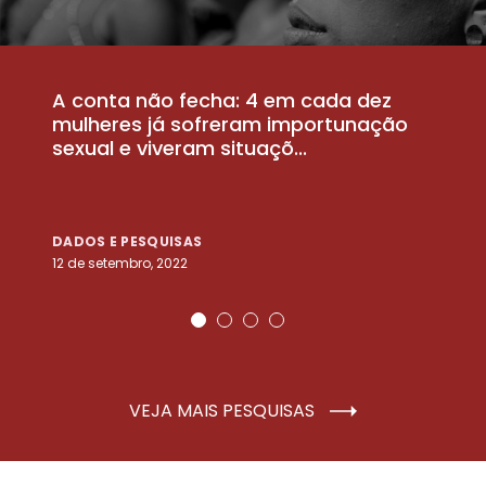
A conta não fecha: 4 em cada dez
P
la
mulheres já sofreram importunação
a
sexual e viveram situaçõ...
m
DADOS E PESQUISAS
D
12 de setembro, 2022
25
VEJA MAIS PESQUISAS