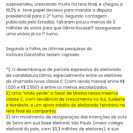
surpreendeu, crescendo muito na reta final, e chegou a
19,3% e teve papel decisivo para mandar a disputa
presidencial para o 2º turno. Segundo contagem
publicada pelo Estadão, faltaram pouco menos de 3
milhões de votos para que Dilma Rousseff assegurasse
uma vitória já no 1º turno.
Segundo a Folha, as últimas pesquisas do
instituto Datafolha teriam captado:
“1) O desembarque de parcela expressiva do eleitorado
da candidatura Dilma, especialmente entre os eleitores
da chamada nova classe C (com renda mensal entre R$
1.020 e R$ 2.550) e entre os menos escolarizados;
2) Uma “onda verde” a favor de Marina nessa mesma
classe C, com tendência de crescimento no Sul, Sudeste
e Nordeste; e um apoio inédito do eleitorado feminino na
reta final da campanha;
3) Um movimento de recuperação das intenções de voto
de Serra em sua base eleitoral, São Paulo (maior colégio
eleitoral do país, com 30,3 milhões de eleitores); e sua