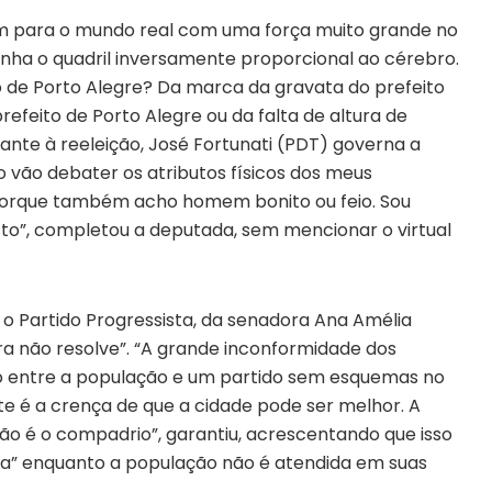
em para o mundo real com uma força muito grande no
u tinha o quadril inversamente proporcional ao cérebro.
to de Porto Alegre? Da marca da gravata do prefeito
efeito de Porto Alegre ou da falta de altura de
eante à reeleição, José Fortunati (PDT) governa a
o vão debater os atributos físicos dos meus
 porque também acho homem bonito ou feio. Sou
to”, completou a deputada, sem mencionar o virtual
o Partido Progressista, da senadora Ana Amélia
a não resolve”. “A grande inconformidade dos
cto entre a população e um partido sem esquemas no
e é a crença de que a cidade pode ser melhor. A
ão é o compadrio”, garantiu, acrescentando que isso
ca” enquanto a população não é atendida em suas