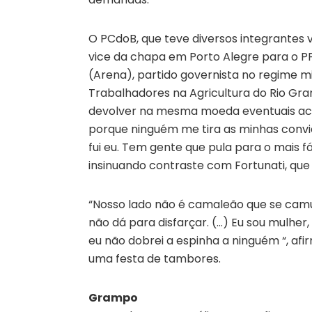
O PCdoB, que teve diversos integrantes v
vice da chapa em Porto Alegre para o PP
(Arena), partido governista no regime mi
Trabalhadores na Agricultura do Rio Gr
devolver na mesma moeda eventuais acu
porque ninguém me tira as minhas convi
fui eu. Tem gente que pula para o mais fá
insinuando contraste com Fortunati, que 
“Nosso lado não é camaleão que se camufl
não dá para disfarçar. (…) Eu sou mulher
eu não dobrei a espinha a ninguém “, afi
uma festa de tambores.
Grampo