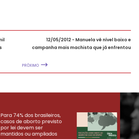
mil
12/05/2012 - Manuela vê nível baixo e
s
campanha mais machista que já enfrentou
PRÓXIMO
Para 74% dos brasileiros,
30% 
casos de aborto previsto
fora
UISAS
por lei devem ser
mort
mantidos ou ampliados
uma 