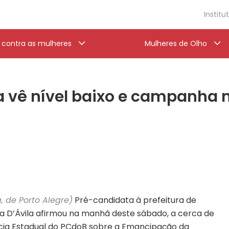
Institu
a contra as mulheres
Mulheres de Olho
a vê nível baixo e campanha 
, de Porto Alegre)
Pré-candidata à prefeitura de
a D’Ávila afirmou na manhã deste sábado, a cerca de
ncia Estadual do PCdoB sobre a Emancipação da