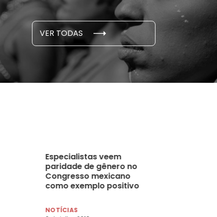
...
S E PESQUISAS
DADOS E P
VER TODAS
 novembro, 2021
15 de outubro
Especialistas veem
paridade de gênero no
Congresso mexicano
como exemplo positivo
para o Brasil
NOTÍCIAS