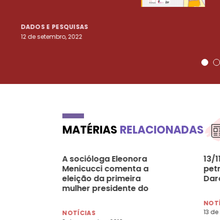
DADOS E PESQUISAS
12 de setembro, 2022
MATÉRIAS
RELACIONADAS
A socióloga Eleonora
13/1
Menicucci comenta a
petr
eleição da primeira
Dar
mulher presidente do
Brasil (APG)
NOT
13 de
NOTÍCIAS