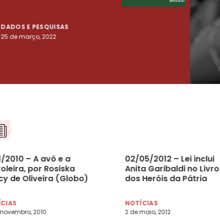
tenta
DADOS E PESQUISAS
DADO
25 de março, 2022
23 de
1/2010 – A avó e a
02/05/2012 – Lei inclui
oleira, por Rosiska
Anita Garibaldi no Livro
cy de Oliveira (Globo)
dos Heróis da Pátria
ÍCIAS
NOTÍCIAS
 novembro, 2010
2 de maio, 2012