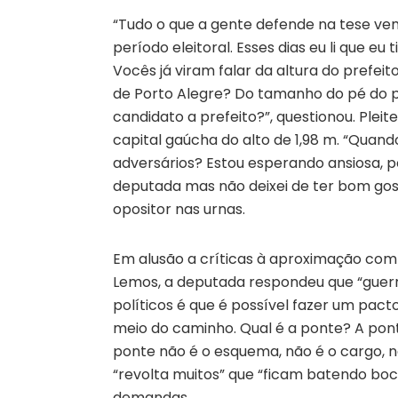
“Tudo o que a gente defende na tese v
período eleitoral. Esses dias eu li que e
Vocês já viram falar da altura do prefei
de Porto Alegre? Do tamanho do pé do pr
candidato a prefeito?”, questionou. Pleit
capital gaúcha do alto de 1,98 m. “Quand
adversários? Estou esperando ansiosa,
deputada mas não deixei de ter bom gos
opositor nas urnas.
Em alusão a críticas à aproximação com 
Lemos, a deputada respondeu que “guerr
políticos é que é possível fazer um pa
meio do caminho. Qual é a ponte? A pont
ponte não é o esquema, não é o cargo, n
“revolta muitos” que “ficam batendo bo
demandas.