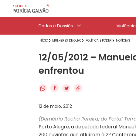
Dados e Dossiês
Violênci
INÍCIO
MULHERES DE OLHO
POLÍTICA E PODER
NOTÍCIAS
12/05/2012 – Manuel
enfrentou
f
12 de maio, 2012
(Demétrio Rocha Pereira, do Portal Terra
Porto Alegre, a deputada federal Manuel
200 ouvintes que afluíram à 2ª Conferê