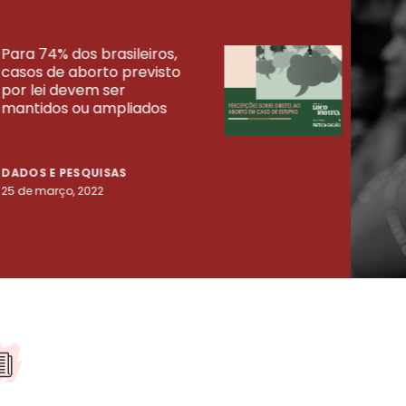
Para 74% dos brasileiros,
30% 
casos de aborto previsto
fora
UISAS
por lei devem ser
mort
mantidos ou ampliados
uma 
tenta
DADOS E PESQUISAS
DADO
25 de março, 2022
23 de