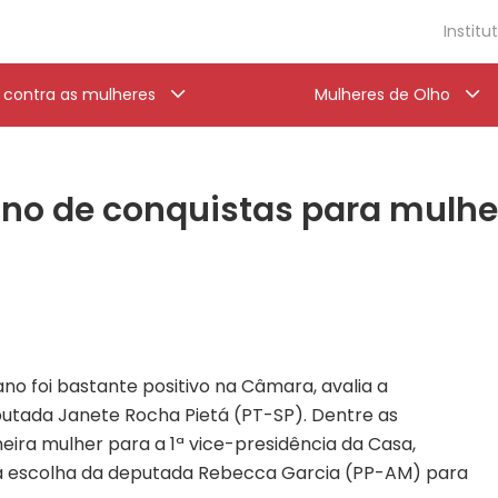
Institu
a contra as mulheres
Mulheres de Olho
i ano de conquistas para mul
no foi bastante positivo na Câmara, avalia a
utada Janete Rocha Pietá (PT-SP). Dentre as
meira mulher para a 1ª vice-presidência da Casa,
 a escolha da deputada Rebecca Garcia (PP-AM) para