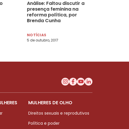
o
Análise: Faltou discutir a
presença feminina na
reforma política, por
Brenda Cunha
NOTÍCIAS
5 de outubro, 2017
ULHERES
MULHERES DE OLHO
ar
Direitos sexuais e reprodutivos
Política e poder