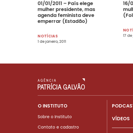
01/01/2011 – País elege
16/
mulher presidente, mas
mul
agenda feminista deve
(Fo
emperrar (Estadão)
NOT
17 de 
NOTÍCIAS
1 de janeiro, 2011
O INSTITUTO
PODCAS
Sobre o Instituto
VÍDEOS
Contato e cadastro