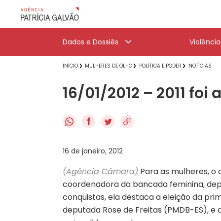
Dados e Dossiês
Violênci
INÍCIO
MULHERES DE OLHO
POLÍTICA E PODER
NOTÍCIAS
16/01/2012 – 2011 fo
f
16 de janeiro, 2012
(Agência Câmara)
Para as mulheres, o a
coordenadora da bancada feminina, dep
conquistas, ela destaca a eleição da pri
deputada Rose de Freitas (PMDB-ES), e