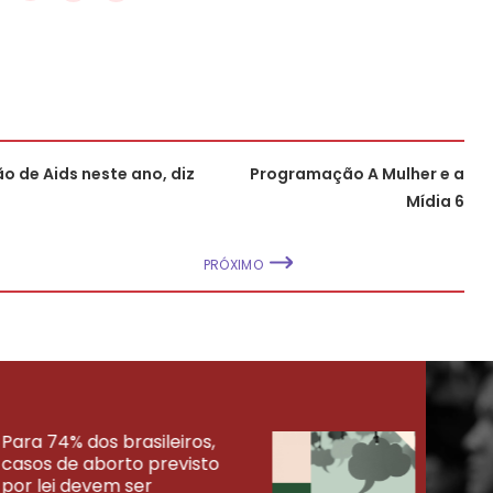
o de Aids neste ano, diz
Programação A Mulher e a
Mídia 6
PRÓXIMO
Para 74% dos brasileiros,
30% 
casos de aborto previsto
fora
UISAS
por lei devem ser
mort