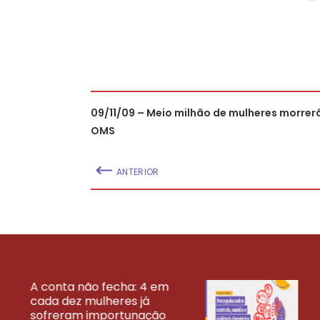
09/11/09 – Meio milhão de mulheres morrerã
OMS
ANTERIOR
A conta não fecha: 4 em
cada dez mulheres já
VEJA MAIS PESQ
sofreram importunação