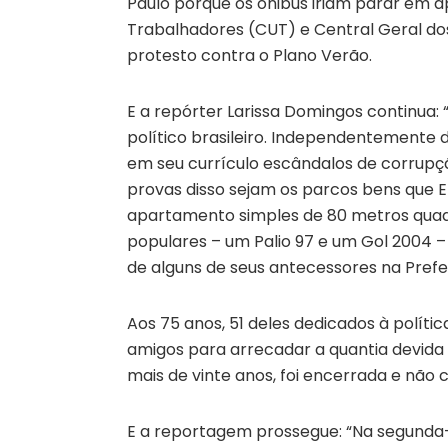
Paulo porque os ônibus iriam parar em 
Trabalhadores (CUT) e Central Geral d
protesto contra o Plano Verão.
E a repórter Larissa Domingos continua:
político brasileiro. Independentemente d
em seu currículo escândalos de corrupç
provas disso sejam os parcos bens que E
apartamento simples de
80 metros qua
populares – um Palio 97 e um Gol 2004 –
de alguns de seus antecessores na Prefei
Aos 75 anos, 51 deles dedicados à polít
amigos para arrecadar a quantia devida 
mais de vinte anos, foi encerrada e não 
E a reportagem prossegue: “Na segunda