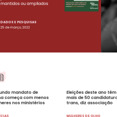
mantidos ou ampliados
uma 
tenta
DADOS E PESQUISAS
DADO
25 de março, 2022
23 de
undo mandato de
Eleições deste ano têm
ma começa com menos
mais de 50 candidatur
heres nos ministérios
trans, diz associação
ÍCIAS
MULHERES DE OLHO