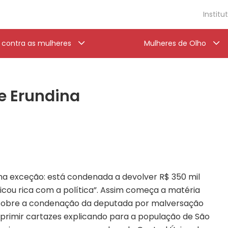
Institu
a contra as mulheres
Mulheres de Olho
e Erundina
ma exceção: está condenada a devolver R$ 350 mil
ficou rica com a política”. Assim começa a matéria
u sobre a condenação da deputada por malversação
mprimir cartazes explicando para a população de São