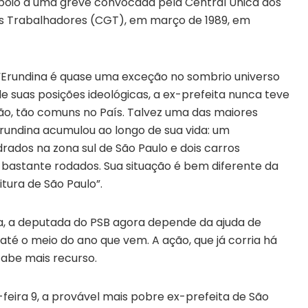
apoio a uma greve convocada pela Central Única dos
os Trabalhadores (CGT), em março de 1989, em
 “Erundina é quase uma exceção no sombrio universo
e suas posições ideológicas, a ex-prefeita nunca teve
ão, tão comuns no País. Talvez uma das maiores
rundina acumulou ao longo de sua vida: um
drados
na zona sul de São Paulo e dois carros
 bastante rodados. Sua situação é bem diferente da
tura de São Paulo”.
ica, a deputada do PSB agora depende da ajuda de
até o meio do ano que vem. A ação, que já corria há
cabe mais recurso.
-feira
9, a
provável mais pobre ex-prefeita de São