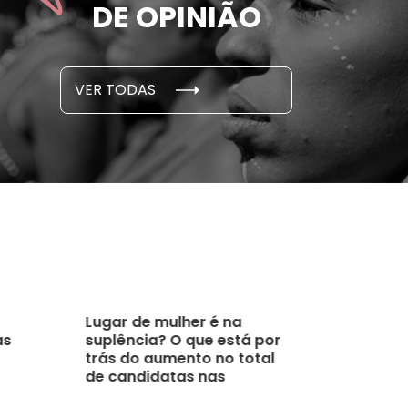
DE OPINIÃO
em cada 6 já sofreu
cidade
...
S E PESQUISAS
DADOS E P
VER TODAS
 novembro, 2021
15 de outubro
Lugar de mulher é na
as
suplência? O que está por
trás do aumento no total
de candidatas nas
eleições de 2018