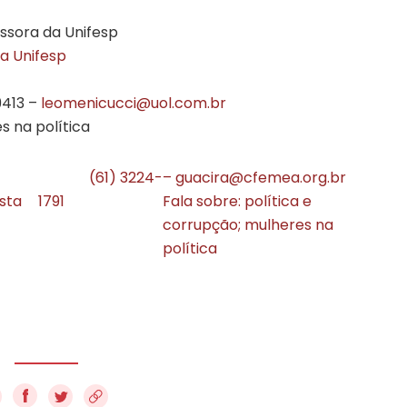
ssora da Unifesp
a Unifesp
9413 –
leomenicucci@uol.com.br
s na política
(61) 3224-
–
guacira@cfemea.org.br
sta
1791
Fala sobre: política e
corrupção; mulheres na
política
f